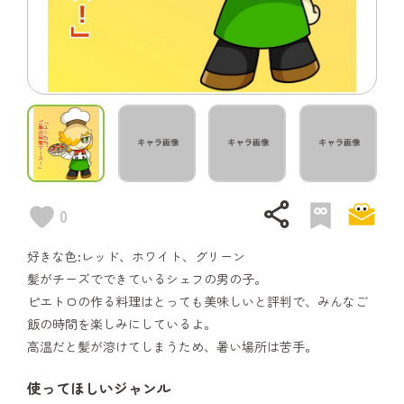
share
0
好きな色:レッド、ホワイト、グリーン
髪がチーズでできているシェフの男の子。
ピエトロの作る料理はとっても美味しいと評判で、みんなご
飯の時間を楽しみにしているよ。
高温だと髪が溶けてしまうため、暑い場所は苦手。
使ってほしいジャンル