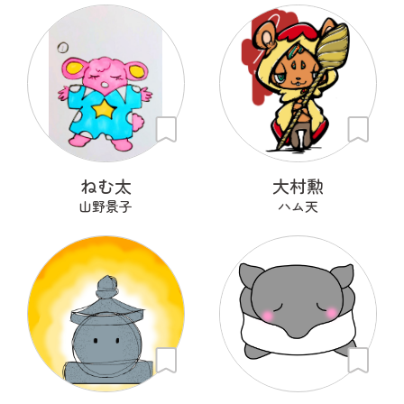
ねむ太
大村勲
山野景子
ハム天