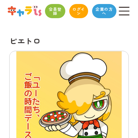
会員登
ログイ
企業の方
録
ン
へ
ピエトロ