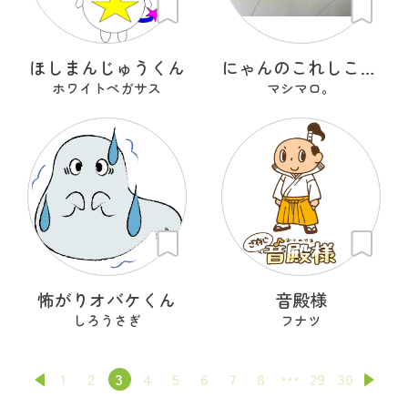
ほしまんじゅうくん
にゃんのこれしこ ある日の夢 Ｎo.2
ホワイトペガサス
マシマロ。
怖がりオバケくん
音殿様
しろうさぎ
フナツ
1
2
3
4
5
6
7
8
29
30