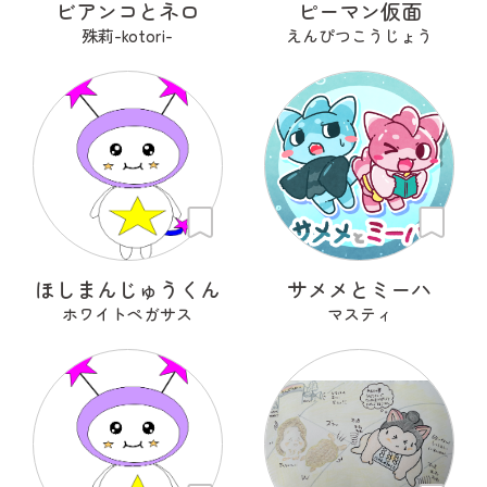
ビアンコとネロ
ピーマン仮面
殊莉-kotori-
えんぴつこうじょう
ほしまんじゅうくん
サメメとミーハ
ホワイトペガサス
マスティ