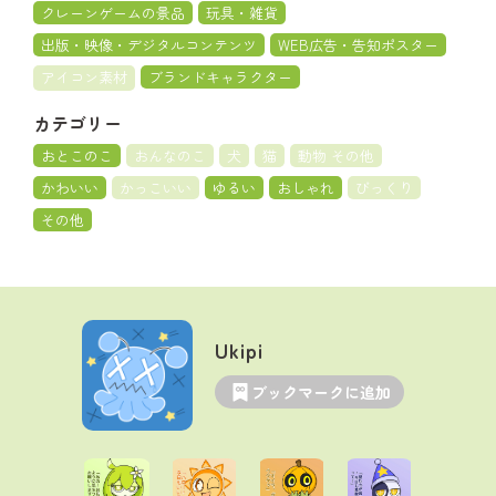
クレーンゲームの景品
玩具・雑貨
出版・映像・デジタルコンテンツ
WEB広告・告知ポスター
アイコン素材
ブランドキャラクター
カテゴリー
おとこのこ
おんなのこ
犬
猫
動物 その他
かわいい
かっこいい
ゆるい
おしゃれ
びっくり
その他
Ukipi
ブックマークに追加