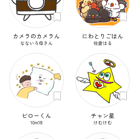
カメラのカメラん
にわとりごはん
なないろ母さん
佐倉はる
ピローくん
チャン星
10m18
けむけむ