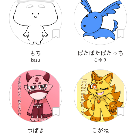
もち
ぱたぱたぱたっち
kazu
こゆり
つばき
こがね