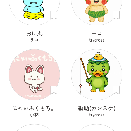
おに丸
モコ
リコ
trycross
にゃいふくもち。
勘助(カンスケ)
小林
trycross