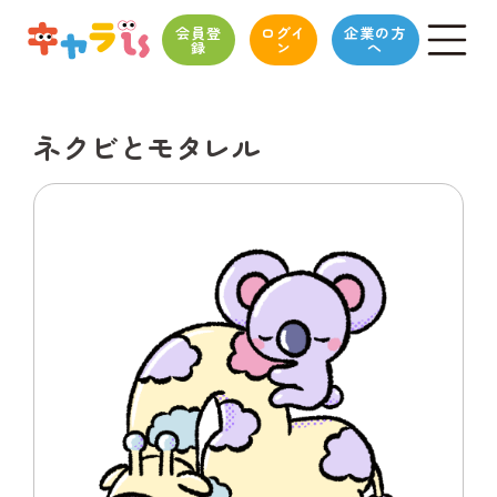
会員登
ログイ
企業の方
録
ン
へ
ネクビとモタレル