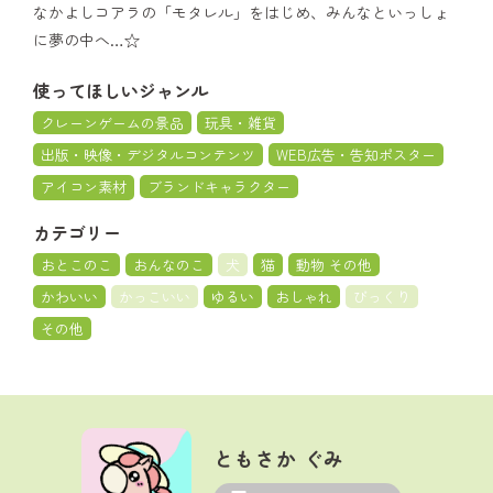
なかよしコアラの「モタレル」をはじめ、みんなといっしょ
に夢の中へ…☆
使ってほしいジャンル
クレーンゲームの景品
玩具・雑貨
出版・映像・デジタルコンテンツ
WEB広告・告知ポスター
アイコン素材
ブランドキャラクター
カテゴリー
おとこのこ
おんなのこ
犬
猫
動物 その他
かわいい
かっこいい
ゆるい
おしゃれ
びっくり
その他
ともさか ぐみ