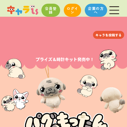
会員登
ログイ
企業の方
録
ン
へ