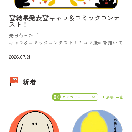
続きをみる
🏆結果発表🏆キャラ＆コミックコンテ
スト！
先日行った『
キャラ＆コミックコンテスト！２コマ漫画を描いて
みよう！
選ばれたのはこちらのキャラ！
2026.07.21
』、
続きをみる
新着
新着 一覧