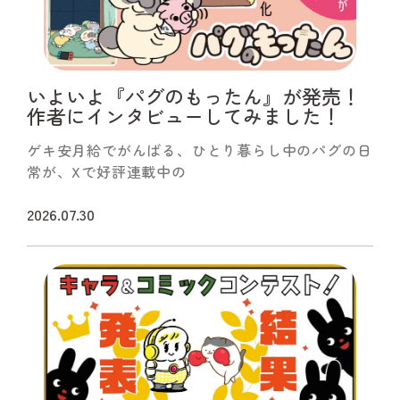
いよいよ『パグのもったん』が発売！
作者にインタビューしてみました！
ゲキ安月給でがんばる、ひとり暮らし中のパグの日
常が、Xで好評連載中の
『パグのもったん』
2026.07.30
。ついにこの夏商品化！
第一弾はぬいぐるみマスコットに！