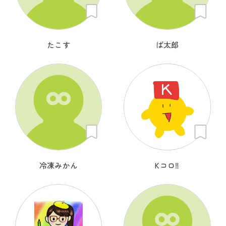
たこす
ば太郎
冷凍みかん
Kコロ‼︎