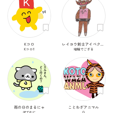
Kコロ
レイヨウ剣士アイベクサー
Kコロ‼︎
埴輪でござる
雨の日のまるにゃ
ことわざアニマル
ぽてむに
Q