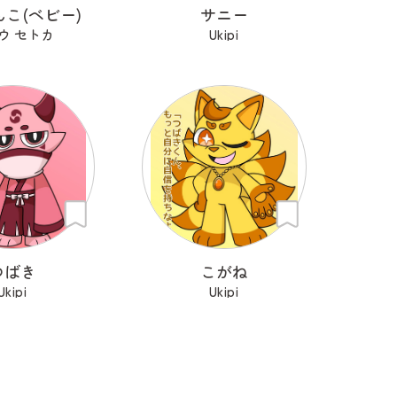
こ(ベビー)
サニー
ウ セトカ
Ukipi
つばき
こがね
Ukipi
Ukipi