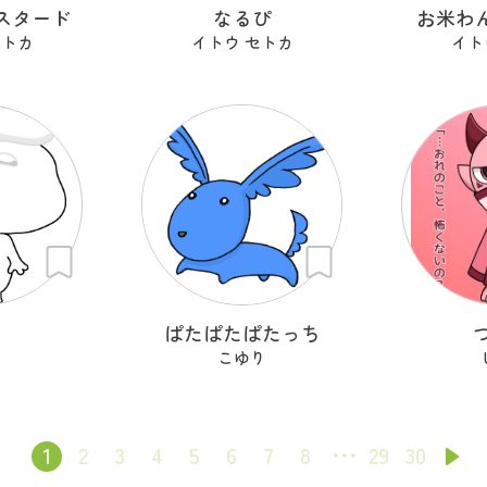
スタード
なるぴ
お米わん
セトカ
イトウ セトカ
イト
ち
ぱたぱたぱたっち
こゆり
1
2
3
4
5
6
7
8
29
30