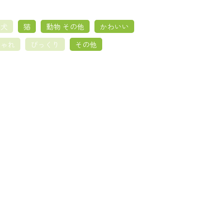
犬
猫
動物 その他
かわいい
しゃれ
びっくり
その他