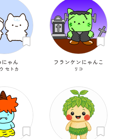
わにゃん
フランケンにゃんこ
ウ セトカ
リコ