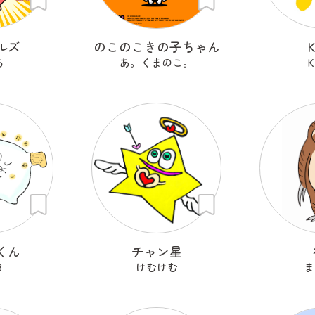
ルズ
のこのこきの子ちゃん
ち
あ。くまのこ。
K
くん
チャン星
8
けむけむ
ま