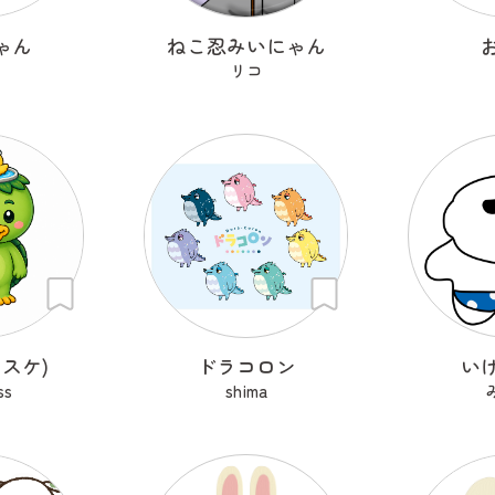
ゃん
ねこ忍みいにゃん
リコ
スケ)
ドラコロン
い
ss
shima