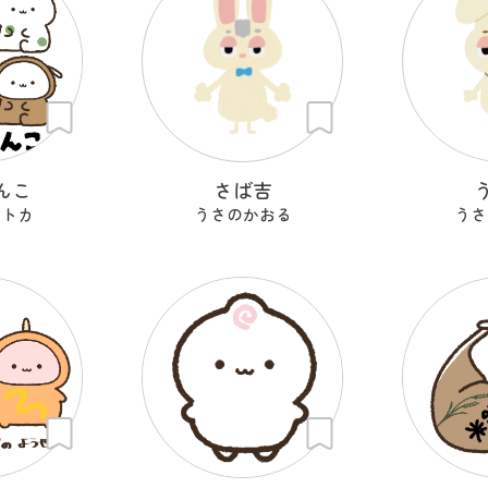
んこ
さば吉
セトカ
うさのかおる
うさ