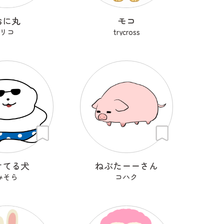
おに丸
モコ
リコ
trycross
けてる犬
ねぶたーーさん
みそら
コハク