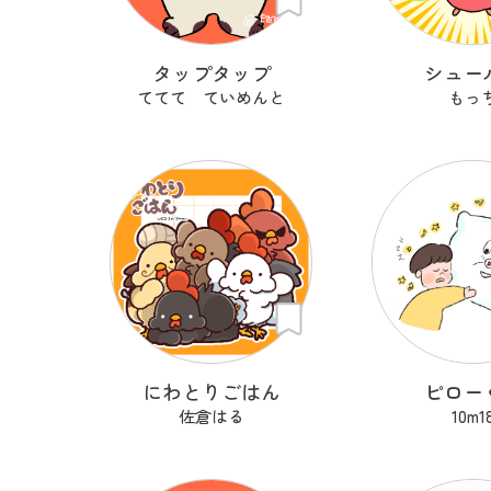
タップタップ
シュー
ててて ていめんと
もっ
にわとりごはん
ピロー
佐倉はる
10m1