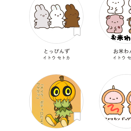
とっぴんず
お米わ
イトウ セトカ
イトウ 