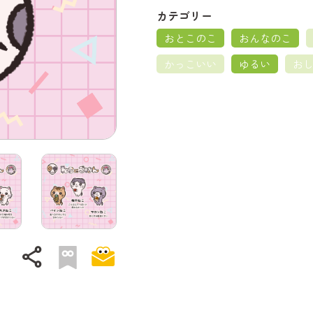
カテゴリー
おとこのこ
おんなのこ
かっこいい
ゆるい
お
share