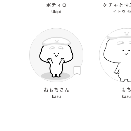
ポティロ
ケチャとマ
Ukipi
イトウ 
おもちさん
も
kazu
kazu