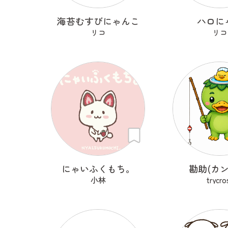
海苔むすびにゃんこ
ハロに
リコ
リコ
にゃいふくもち。
勘助(カン
小林
trycro