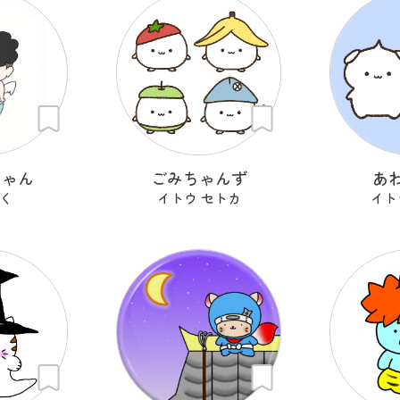
ちゃん
ごみちゃんず
あ
く
イトウ セトカ
イト