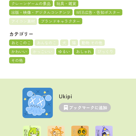
クレーンゲームの景品
玩具・雑貨
出版・映像・デジタルコンテンツ
WEB広告・告知ポスター
アイコン素材
ブランドキャラクター
カテゴリー
おとこのこ
おんなのこ
犬
猫
動物 その他
かわいい
かっこいい
ゆるい
おしゃれ
びっくり
その他
Ukipi
ブックマークに追加