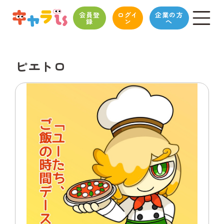
会員登
ログイ
企業の方
録
ン
へ
ピエトロ