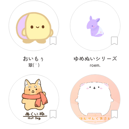
おいもぅ
ゆめぬいシリーズ
翠( ¨̮ )
roem.