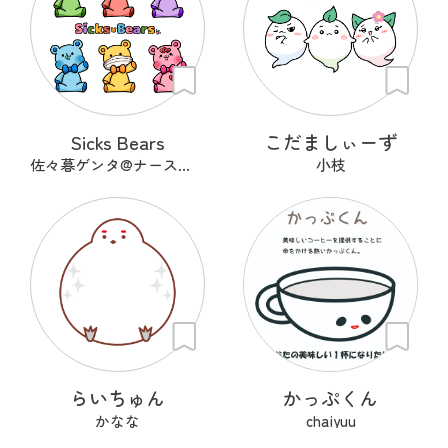
Sicks Bears
こだましぃーず
佐々暮ゲンタ@ナース兼描き
小枝
らいちゅん
かっぷくん
かなな
chaiyuu