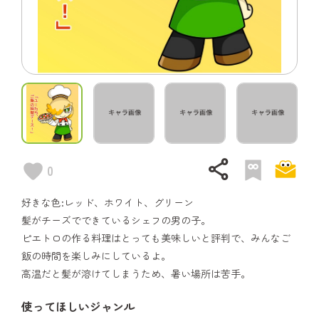
share
0
好きな色:レッド、ホワイト、グリーン
髪がチーズでできているシェフの男の子。
ピエトロの作る料理はとっても美味しいと評判で、みんなご
飯の時間を楽しみにしているよ。
高温だと髪が溶けてしまうため、暑い場所は苦手。
使ってほしいジャンル