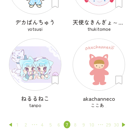
デカぱんちゅう
天使なきんぎょ～ぷくぱたぷう
yotsugi
thukitomoe
ねるるねこ
akachanneco
tanpo
ここあ_
1
2
4
5
6
7
8
9
10
29
30