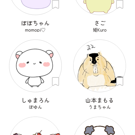
ぽぽちゃん
さご
momopi♡
姫Kuro
しゅまろん
山本まもる
ぽゆん
うまちゃん