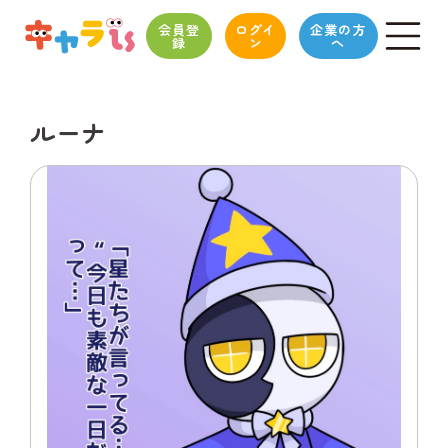
会員登
ログイ
企業の方
録
ン
へ
ルーナ