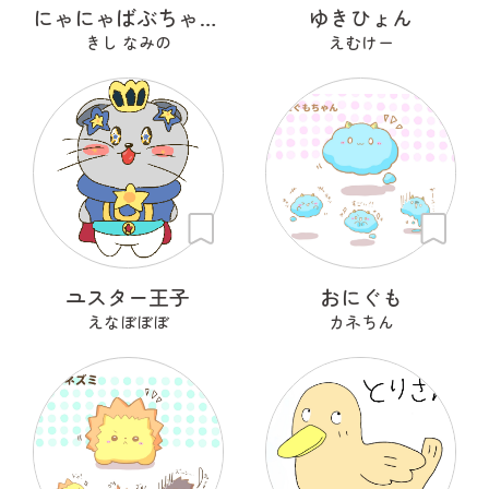
にゃにゃばぶちゃんず
ゆきひょん
きし なみの
えむけー
ユスター王子
おにぐも
えなぼぼぼ
カネちん