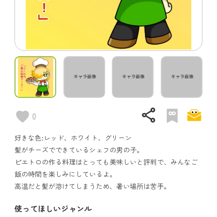
share
0
好きな色:レッド、ホワイト、グリーン
髪がチーズでできているシェフの男の子。
ピエトロの作る料理はとっても美味しいと評判で、みんなご
飯の時間を楽しみにしているよ。
高温だと髪が溶けてしまうため、暑い場所は苦手。
使ってほしいジャンル