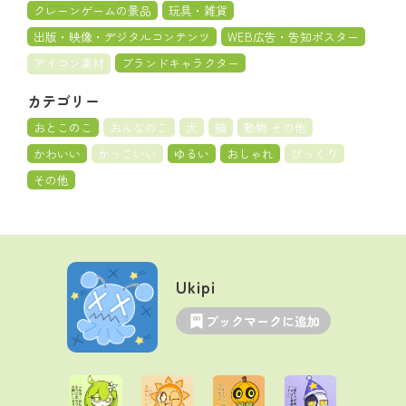
クレーンゲームの景品
玩具・雑貨
出版・映像・デジタルコンテンツ
WEB広告・告知ポスター
アイコン素材
ブランドキャラクター
カテゴリー
おとこのこ
おんなのこ
犬
猫
動物 その他
かわいい
かっこいい
ゆるい
おしゃれ
びっくり
その他
Ukipi
ブックマークに追加