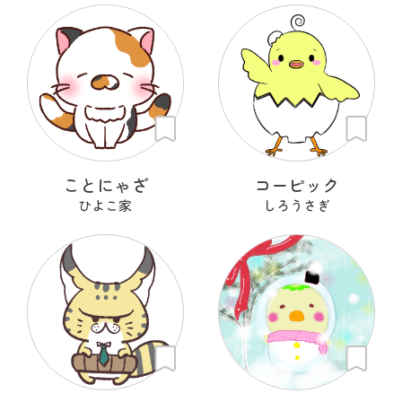
ことにゃざ
コーピック
ひよこ家
しろうさぎ