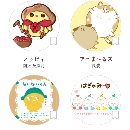
ノゥピィ
アニま〜るズ
雛ヶ丘深月
良安