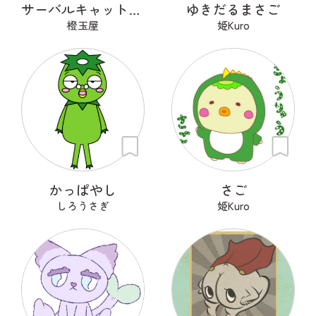
サーバルキャット課長
ゆきだるまさご
橙玉屋
姫Kuro
かっぱやし
さご
しろうさぎ
姫Kuro