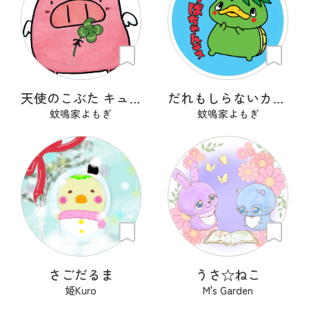
天使のこぶた キューピッグ
だれもしらないカッパちゃん
蚊鳴家よもぎ
蚊鳴家よもぎ
さごだるま
うさ‪☆ねこ
姫Kuro
M's Garden