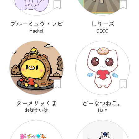
ブルーミュウ・ラビ
しりーズ
Hachel
DECO
ターメリッくま
どーなつねこ。
お腹すい汰
Hal*