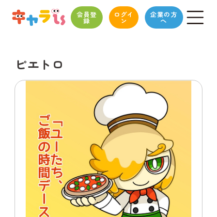
会員登
ログイ
企業の方
録
ン
へ
ピエトロ