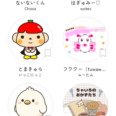
ないないくん
はぎゅみー♡
Chissa
yuckey
とまきゅら
フワワー（fuwawar）
いっこにっこ
ムーたん