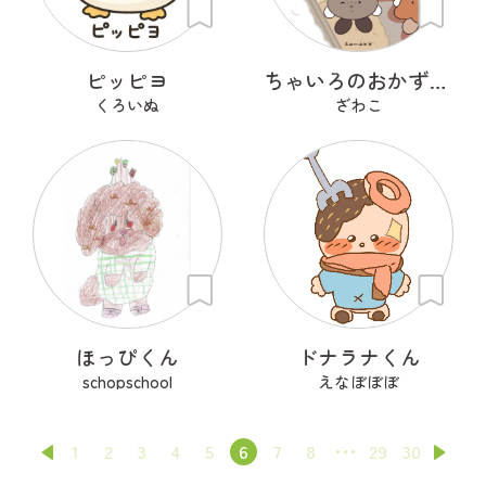
ピッピヨ
ちゃいろのおかずたち
くろいぬ
ざわこ
ほっぴくん
ドナラナくん
schopschool
えなぼぼぼ
1
2
3
4
5
6
7
8
29
30