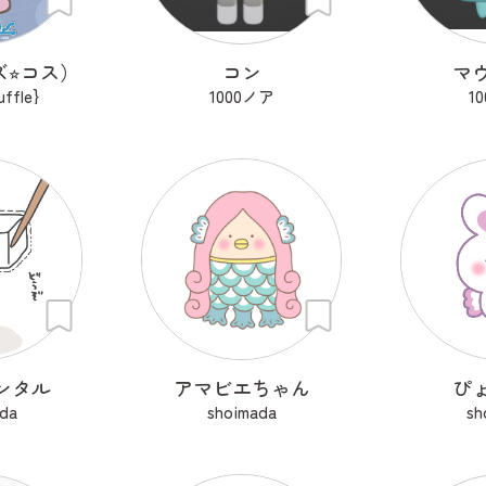
ズ⭐︎コス）
コン
マ
uffle}
1000ノア
1
ンタル
アマビエちゃん
ぴ
da
shoimada
sh