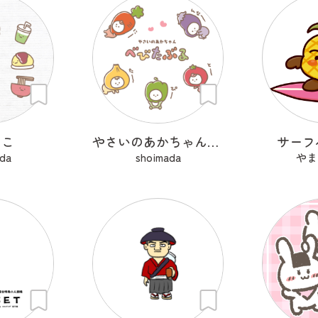
っこ
やさいのあかちゃん べびたぶる
サーフ
da
shoimada
やま