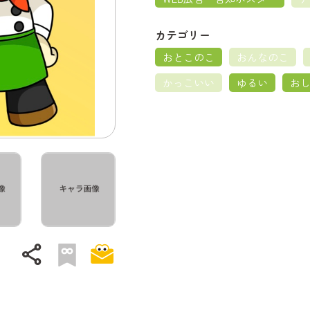
カテゴリー
おとこのこ
おんなのこ
かっこいい
ゆるい
お
share