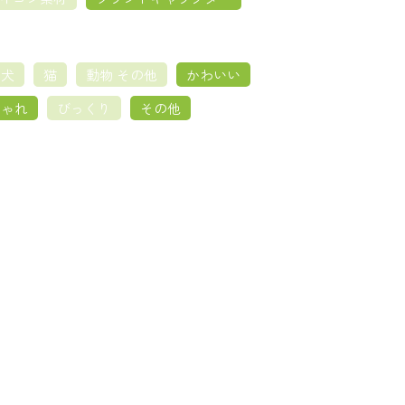
犬
猫
動物 その他
かわいい
しゃれ
びっくり
その他