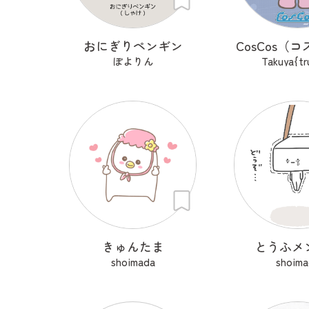
おにぎりペンギン
CosCos（コ
ぽよりん
Takuya{tr
きゅんたま
とうふメ
shoimada
shoima