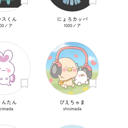
ウスくん
にょろカッパ
000ノア
1000ノア
ょんたん
びえちゃま
oimada
shoimada