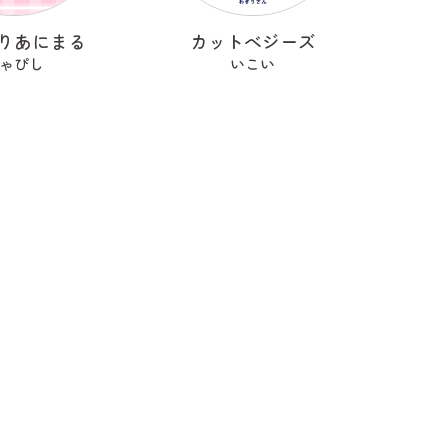
りあにまる
カットべジーズ
ゃぴし
いこい