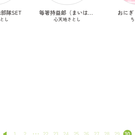
部隊SET
毎箸持益郞（まいはしもちますろう）
おにぎ
とし
心天地さとし
ち
1
2
22
23
24
25
26
27
28
29
30