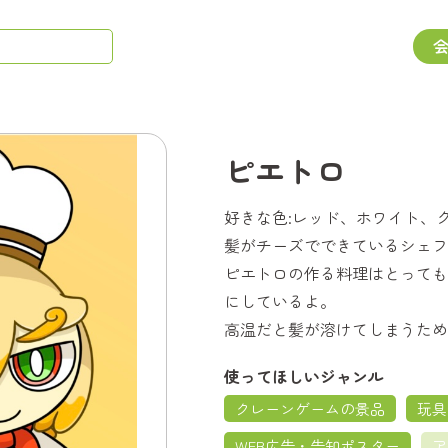
ピエトロ
好きな色:レッド、ホワイト、
髪がチーズでできているシェフ
ピエトロの作る料理はとっても
にしているよ。
高温だと髪が溶けてしまうため
使ってほしいジャンル
クレーンゲームの景品
玩具
WEB広告・告知ポスター
ア