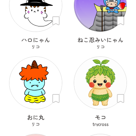
ハロにゃん
ねこ忍みいにゃん
リコ
リコ
おに丸
モコ
リコ
trycross