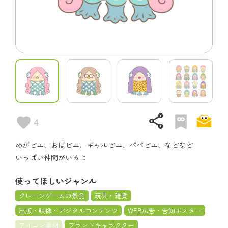
share
4
めがビエ、おばビエ、ギャルビエ、パパビエ、などなど
いっぱい仲間がいるよ
使ってほしいジャンル
クレーンゲームの景品
玩具・雑貨
出版・映像・デジタルコンテンツ
WEB広告・告知ポスター
アイコン素材
ブランドキャラクター