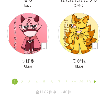
kazu
こゆり
つばき
こがね
Ukipi
Ukipi
1
2
3
4
5
6
7
8
29
30
全1182件中 1 - 40件