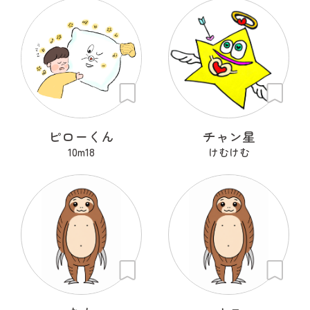
ピローくん
チャン星
10m18
けむけむ