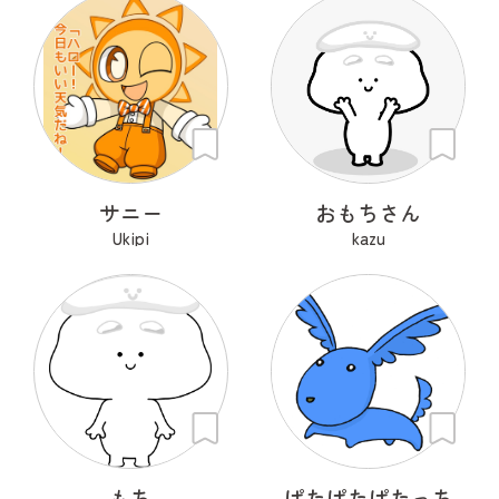
サニー
おもちさん
Ukipi
kazu
もち
ぱたぱたぱたっち