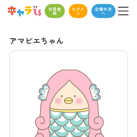
会員登
ログイ
企業の方
録
ン
へ
アマビエちゃん