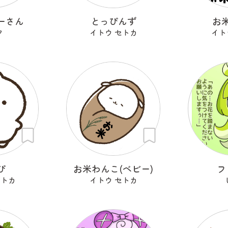
ーさん
とっぴんず
お
ク
イトウ セトカ
イト
ぴ
お米わんこ(ベビー)
フ
セトカ
イトウ セトカ