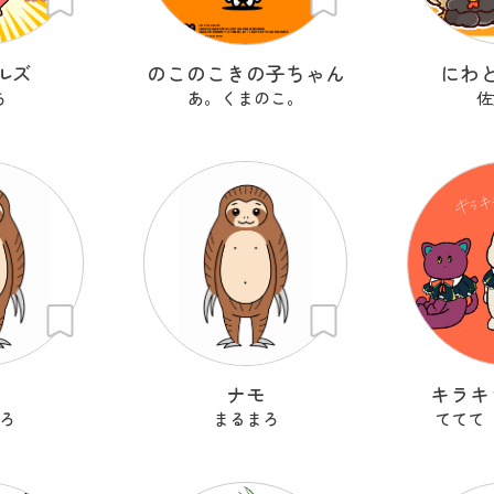
ルズ
のこのこきの子ちゃん
にわ
ち
あ。くまのこ。
佐
も
ナモ
キラキ
ろ
まるまろ
ててて