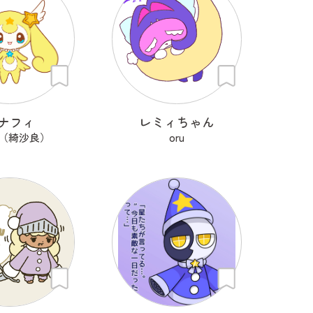
ナフィ
レミィちゃん
ra（綺沙良）
oru