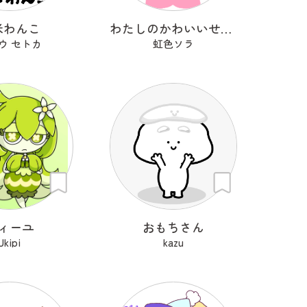
米わんこ
わたしのかわいいせかい
ウ セトカ
虹色ソラ
ィーユ
おもちさん
Ukipi
kazu