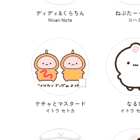
ディディ&くらちん
ねぶたー
Niyari Note
コハ
ケチャとマスタード
なる
イトウ セトカ
イトウ 