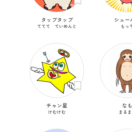
タップタップ
シュー
ててて ていめんと
もっ
チャン星
な
けむけむ
まるま