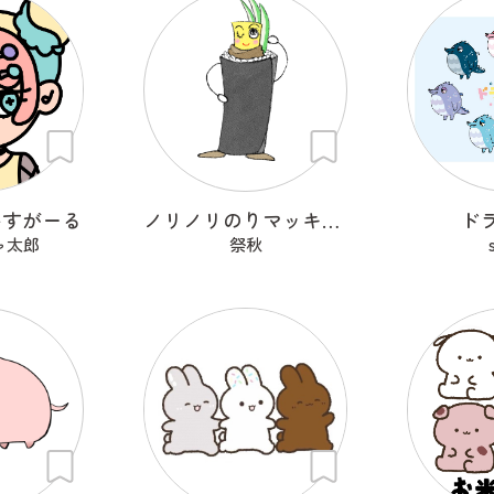
いすがーる
ノリノリのりマッキーさん
ド
ャ太郎
祭秋