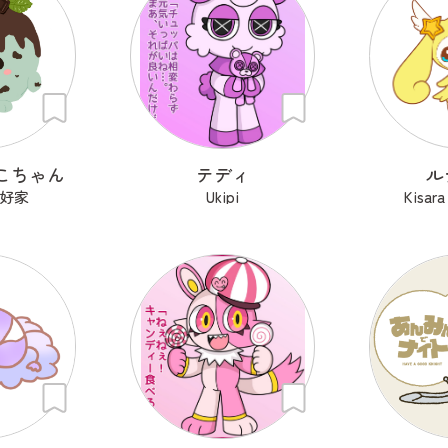
こちゃん
テディ
ル
好家
Ukipi
Kisa