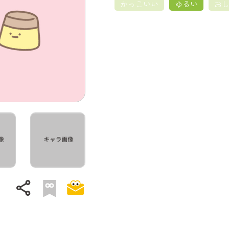
かっこいい
ゆるい
お
share