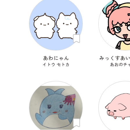
あわにゃん
みっくすあ
イトウ セトカ
あおのチ