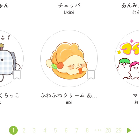
ゃん
チュッパ
あんみ
Ukipi
ぶ
くらっこ
ふわふわクリーム あざらシュー
マ
こ
epi
お
1
2
3
4
5
6
7
8
28
29