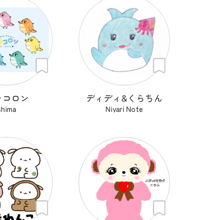
ラコロン
ディディ&くらちん
shima
Niyari Note