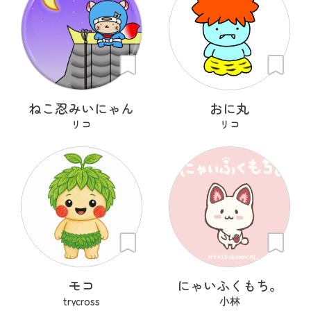
ねこ忍みいにゃん
おに丸
リコ
リコ
モコ
にゃいふくもち。
trycross
小林