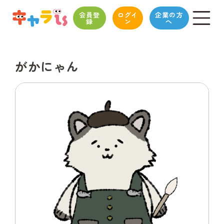
会員登
ログイ
企業の方
録
ン
へ
がかにゃん