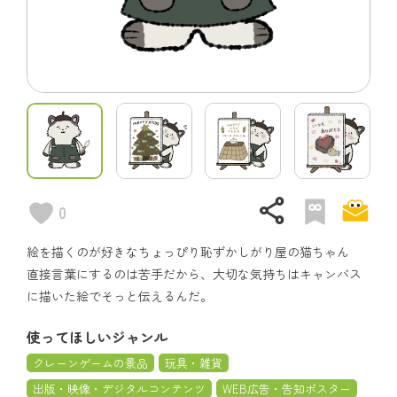
share
0
絵を描くのが好きなちょっぴり恥ずかしがり屋の猫ちゃん
直接言葉にするのは苦手だから、大切な気持ちはキャンバス
に描いた絵でそっと伝えるんだ。
使ってほしいジャンル
クレーンゲームの景品
玩具・雑貨
出版・映像・デジタルコンテンツ
WEB広告・告知ポスター