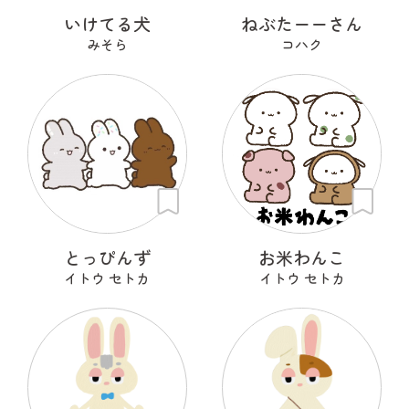
いけてる犬
ねぶたーーさん
みそら
コハク
とっぴんず
お米わんこ
イトウ セトカ
イトウ セトカ