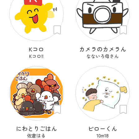
Kコロ
カメラのカメラん
Kコロ‼︎
なないろ母さん
にわとりごはん
ピローくん
佐倉はる
10m18