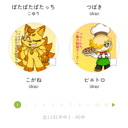
ぱたぱたぱたっち
つばき
こゆり
Ukipi
こがね
ピエトロ
Ukipi
Ukipi
1
2
3
4
5
6
7
8
29
30
全1181件中 1 - 40件