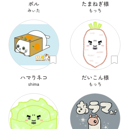
ポル
たまねぎ様
みぃた
もっち
ハマりネコ
だいこん様
shima
もっち