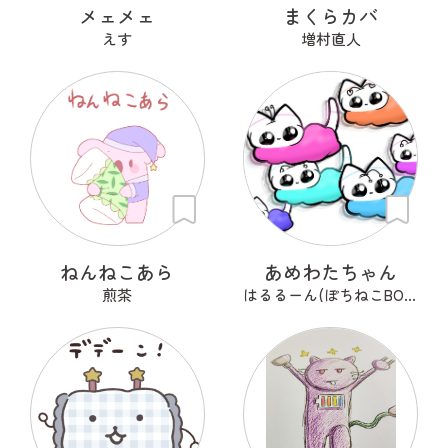
メェメェ
まくらカバ
えす
増村直人
ねんねこあら
あめわたちゃん
煎茶
はるるーん(ぽちねこBOOKS)