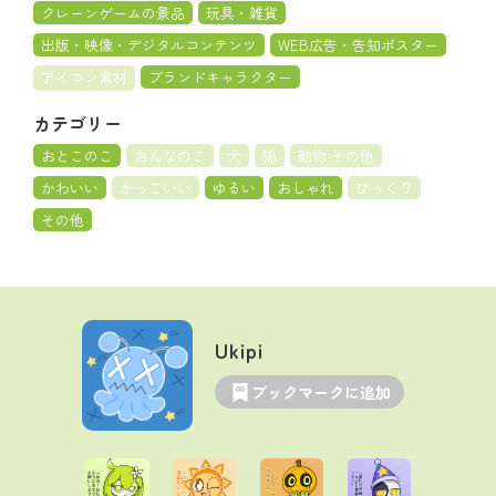
クレーンゲームの景品
玩具・雑貨
出版・映像・デジタルコンテンツ
WEB広告・告知ポスター
アイコン素材
ブランドキャラクター
カテゴリー
おとこのこ
おんなのこ
犬
猫
動物 その他
かわいい
かっこいい
ゆるい
おしゃれ
びっくり
その他
Ukipi
ブックマークに追加