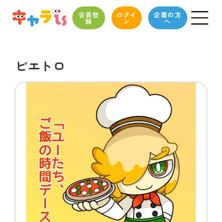
会員登
ログイ
企業の方
録
ン
へ
ピエトロ