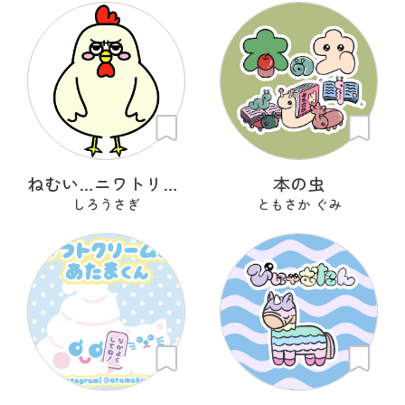
ねむい…ニワトリさん
本の虫
しろうさぎ
ともさか ぐみ