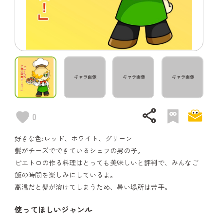
share
0
好きな色:レッド、ホワイト、グリーン
髪がチーズでできているシェフの男の子。
ピエトロの作る料理はとっても美味しいと評判で、みんなご
飯の時間を楽しみにしているよ。
高温だと髪が溶けてしまうため、暑い場所は苦手。
使ってほしいジャンル