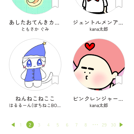
あしたおてんきカモメ
ジェントルメンアフロ🦱
ともさか ぐみ
kana太郎
ねんねこねここ
ピンクレンジャーアフロ🩷
はるるーん(ぽちねこBOOKS)
kana太郎
1
2
3
4
5
6
7
8
29
30