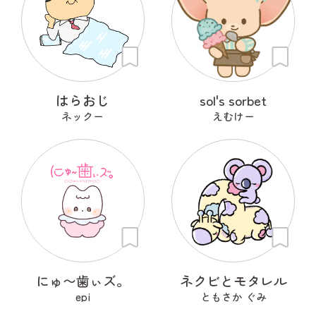
はらおじ
sol's sorbet
ネックー
えむけー
にゅ〜歯ぃズ。
ネクビとモタレル
epi
ともさか ぐみ