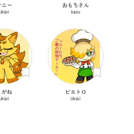
サニー
おもちさん
Ukipi
kazu
こがね
ピエトロ
Ukipi
Ukipi