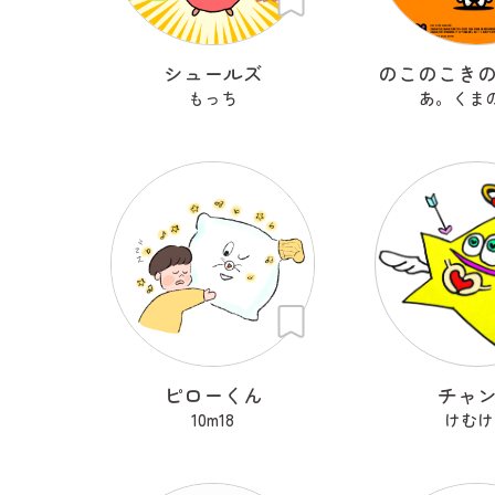
シュールズ
のこのこき
もっち
あ。くま
ピローくん
チャ
10m18
けむけ