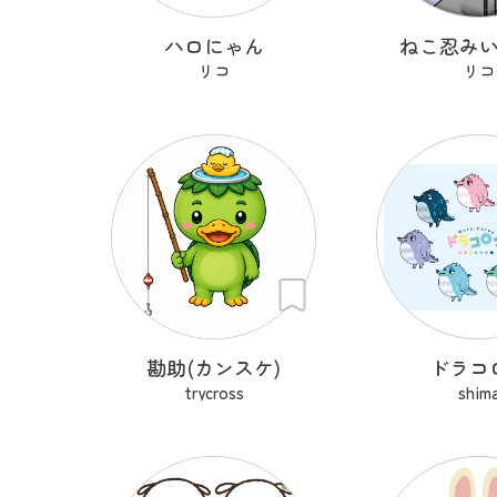
ハロにゃん
ねこ忍み
リコ
リコ
勘助(カンスケ)
ドラコ
trycross
shim