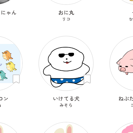
いにゃん
おに丸
リコ
t
ロン
いけてる犬
ねぶ
a
みそら