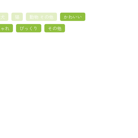
犬
猫
動物 その他
かわいい
しゃれ
びっくり
その他