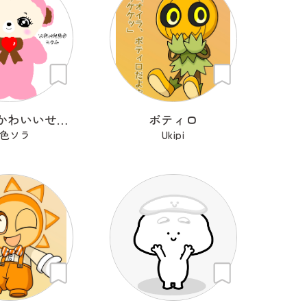
わたしのかわいいせかい
ポティロ
色ソラ
Ukipi