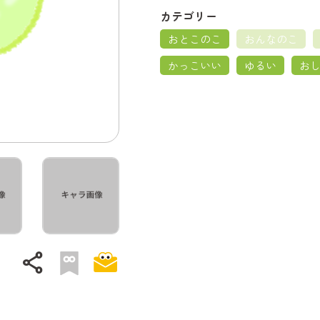
カテゴリー
おとこのこ
おんなのこ
かっこいい
ゆるい
お
share