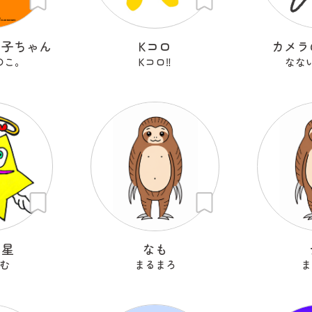
の子ちゃん
Kコロ
カメラ
のこ。
Kコロ‼︎
なな
ン星
なも
む
まるまろ
ま