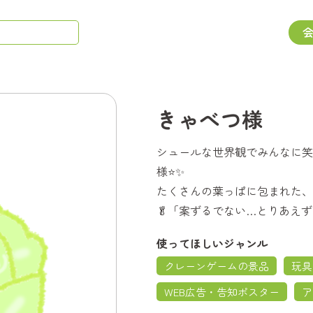
きゃべつ様
シュールな世界観でみんなに笑
様⭐✨
たくさんの葉っぱに包まれた、や
🥬「案ずるでない…とりあえ
使ってほしいジャンル
クレーンゲームの景品
玩具
WEB広告・告知ポスター
ア