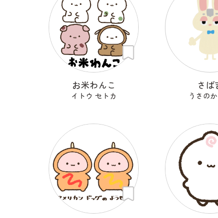
お米わんこ
さば
イトウ セトカ
うさのか