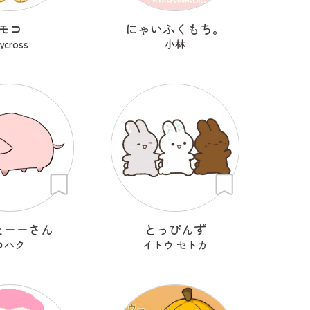
モコ
にゃいふくもち。
rycross
小林
たーーさん
とっぴんず
コハク
イトウ セトカ