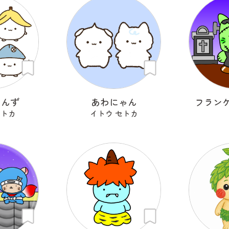
ゃんず
あわにゃん
フラン
セトカ
イトウ セトカ