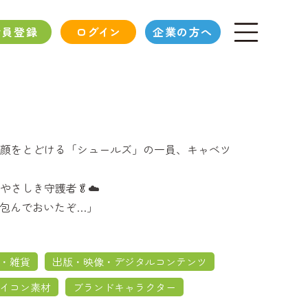
会員登録
ログイン
企業の方へ
顔をとどける「シュールズ」の一員、キャベツ
さしき守護者🥬☁️
ず包んでおいたぞ…」
・雑貨
出版・映像・デジタルコンテンツ
イコン素材
ブランドキャラクター