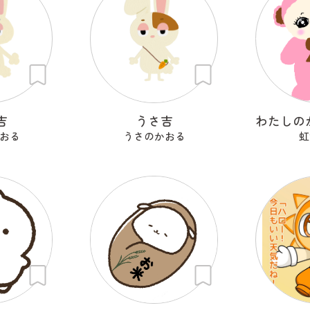
吉
うさ吉
おる
うさのかおる
虹