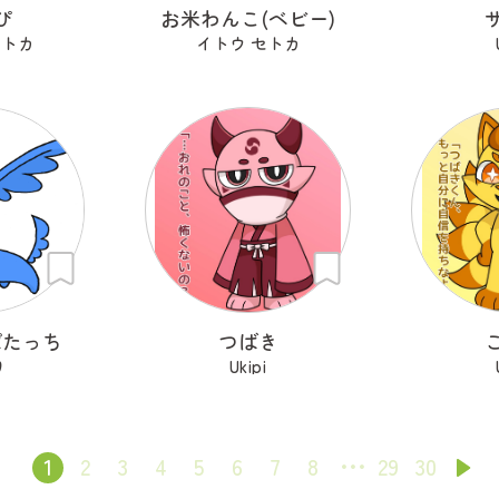
ぴ
お米わんこ(ベビー)
セトカ
イトウ セトカ
ぱたっち
つばき
り
Ukipi
1
2
3
4
5
6
7
8
29
30