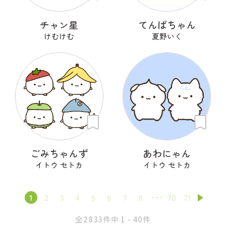
チャン星
てんぱちゃん
けむけむ
夏野いく
ごみちゃんず
あわにゃん
イトウ セトカ
イトウ セトカ
1
2
3
4
5
6
7
8
70
71
全2833件中 1 - 40件