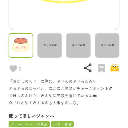
share
2
「おかしのもり」に住む、ぷりんのぷりるん🍮✨
ぷるぷるのほっぺと、にこにこ笑顔がチャームポイント💕
今日ものんびり、みんなに笑顔を届けているよ☁️
🍮「ひとやすみするのも大事なの～♡」
使ってほしいジャンル
クレーンゲームの景品
玩具・雑貨