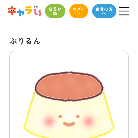
会員登
ログイ
企業の方
録
ン
へ
ぷりるん