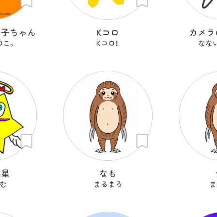
の子ちゃん
Kコロ
カメラ
のこ。
Kコロ‼︎
なな
ン星
なも
む
まるまろ
ま