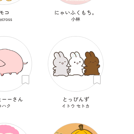
モコ
にゃいふくもち。
rycross
小林
たーーさん
とっぴんず
コハク
イトウ セトカ