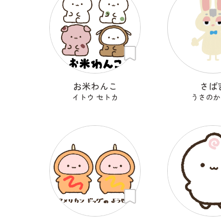
お米わんこ
さば
イトウ セトカ
うさのか