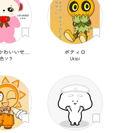
わたしのかわいいせかい
ポティロ
色ソラ
Ukipi