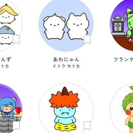
ゃんず
あわにゃん
フラン
セトカ
イトウ セトカ