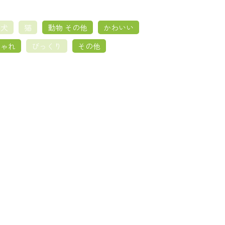
犬
猫
動物 その他
かわいい
しゃれ
びっくり
その他