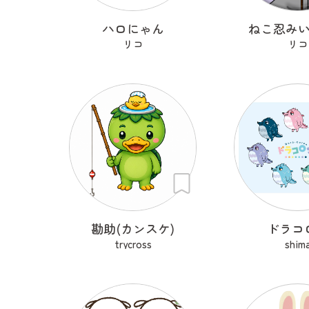
ハロにゃん
ねこ忍み
リコ
リコ
勘助(カンスケ)
ドラコ
trycross
shim