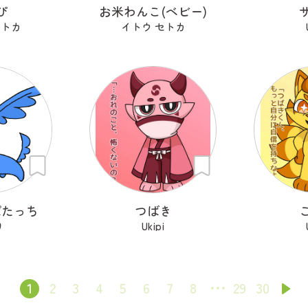
ぴ
お米わんこ(ベビー)
セトカ
イトウ セトカ
ぱたっち
つばき
り
Ukipi
1
2
3
4
5
6
7
8
29
30