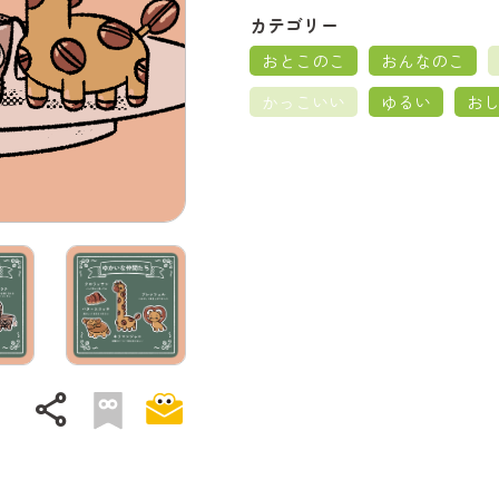
カテゴリー
おとこのこ
おんなのこ
かっこいい
ゆるい
お
share