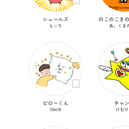
シュールズ
のこのこき
もっち
あ。くま
ピローくん
チャ
10m18
けむけ