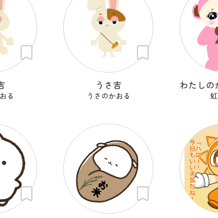
吉
うさ吉
おる
うさのかおる
虹