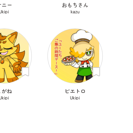
サニー
おもちさん
Ukipi
kazu
こがね
ピエトロ
Ukipi
Ukipi