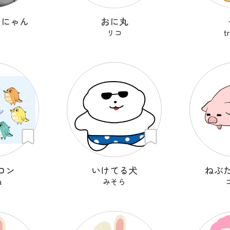
いにゃん
おに丸
リコ
t
ロン
いけてる犬
ねぶ
a
みそら