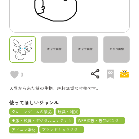
share
0
天界から来た謎の生物。純粋無垢な性格です。
使ってほしいジャンル
クレーンゲームの景品
玩具・雑貨
出版・映像・デジタルコンテンツ
WEB広告・告知ポスター
アイコン素材
ブランドキャラクター