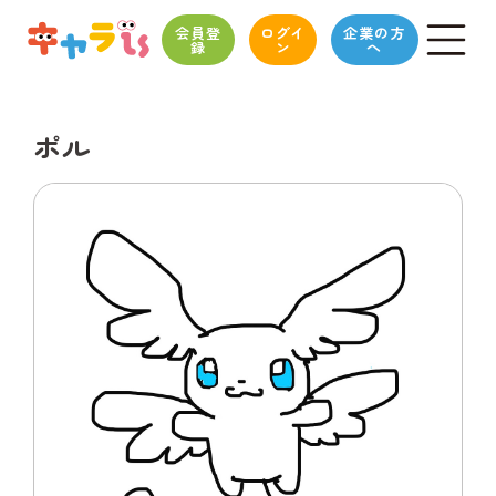
会員登
ログイ
企業の方
録
ン
へ
ポル