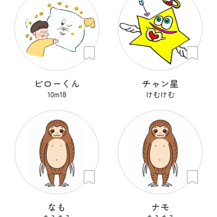
ピローくん
チャン星
10m18
けむけむ
なも
ナモ