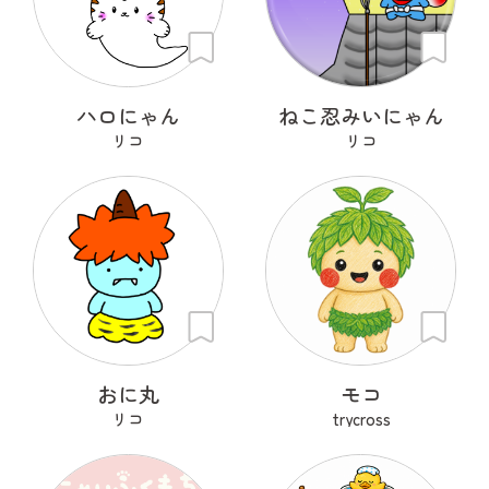
ハロにゃん
ねこ忍みいにゃん
リコ
リコ
おに丸
モコ
リコ
trycross