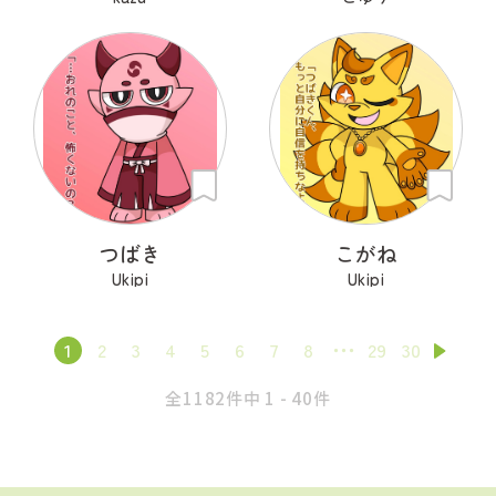
つばき
こがね
Ukipi
Ukipi
1
2
3
4
5
6
7
8
29
30
全1182件中 1 - 40件