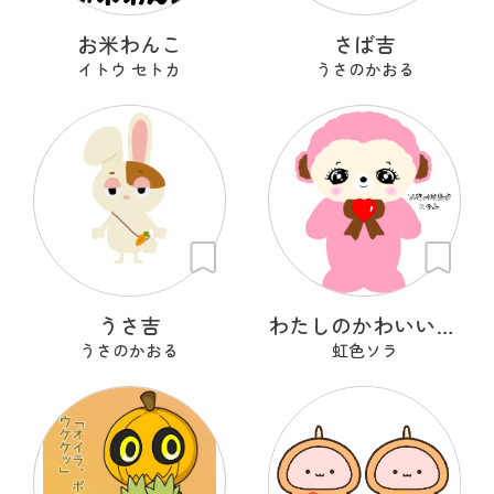
お米わんこ
さば吉
イトウ セトカ
うさのかおる
うさ吉
わたしのかわいいせかい
うさのかおる
虹色ソラ