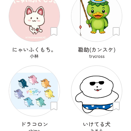
にゃいふくもち。
勘助(カンスケ)
小林
trycross
ドラコロン
いけてる犬
shima
みそら