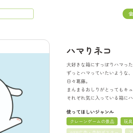
ハマりネコ
大好きな箱にすっぽりハマった
ずっとハマっていたいような、
日々葛藤。
まんまるおしりがとってもキュ
それぞれ気に入っている箱にハ
使ってほしいジャンル
クレーンゲームの景品
玩具
WEB広告・告知ポスター
ア