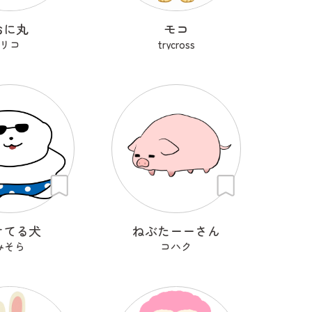
おに丸
モコ
リコ
trycross
けてる犬
ねぶたーーさん
みそら
コハク