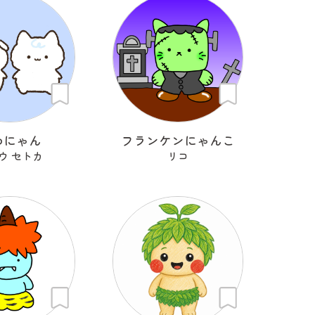
わにゃん
フランケンにゃんこ
ウ セトカ
リコ