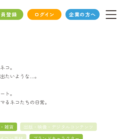
会員登録
ログイン
企業の方へ
ネコ。
出たいような…。
ート。
マるネコたちの日常。
・雑貨
出版・映像・デジタルコンテンツ
イコン素材
ブランドキャラクター