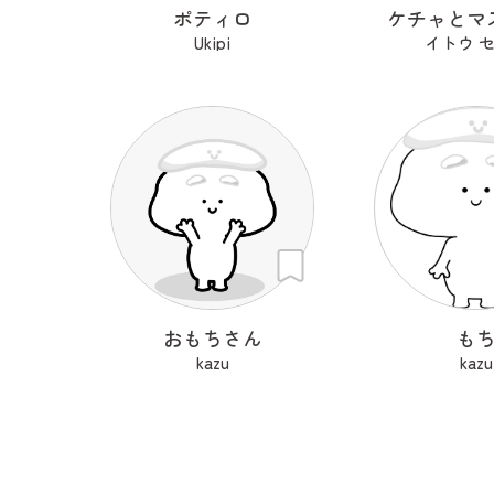
ポティロ
ケチャとマ
Ukipi
イトウ 
おもちさん
も
kazu
kazu