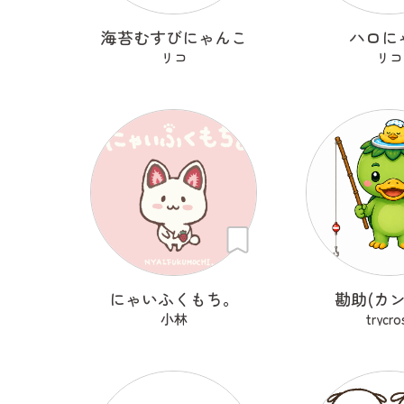
海苔むすびにゃんこ
ハロに
リコ
リコ
にゃいふくもち。
勘助(カン
小林
trycro