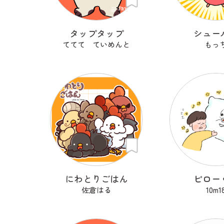
タップタップ
シュー
ててて ていめんと
もっ
にわとりごはん
ピロー
佐倉はる
10m1