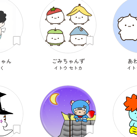
ちゃん
ごみちゃんず
あ
く
イトウ セトカ
イト