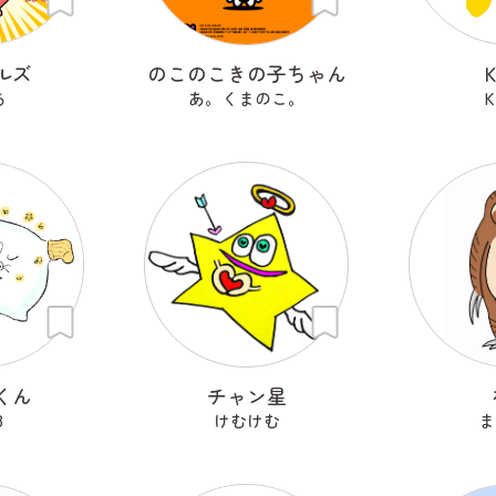
ルズ
のこのこきの子ちゃん
ち
あ。くまのこ。
K
くん
チャン星
8
けむけむ
ま