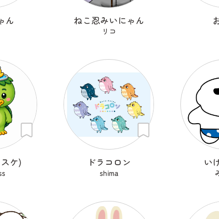
ゃん
ねこ忍みいにゃん
リコ
スケ)
ドラコロン
い
ss
shima