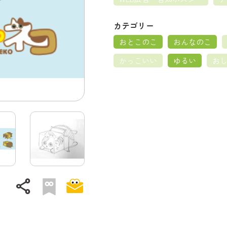
カテゴリー
おとこのこ
おんなのこ
かっこいい
ゆるい
お
share