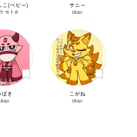
こ(ベビー)
サニー
ウ セトカ
Ukipi
つばき
こがね
Ukipi
Ukipi