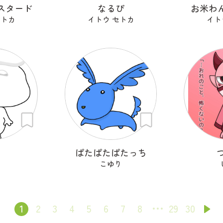
スタード
なるぴ
お米わん
セトカ
イトウ セトカ
イト
ち
ぱたぱたぱたっち
こゆり
1
2
3
4
5
6
7
8
29
30