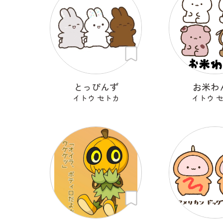
とっぴんず
お米わ
イトウ セトカ
イトウ 