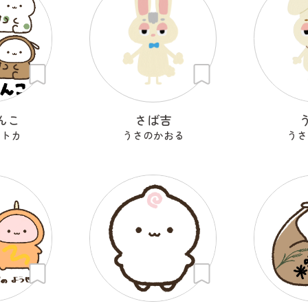
んこ
さば吉
セトカ
うさのかおる
うさ