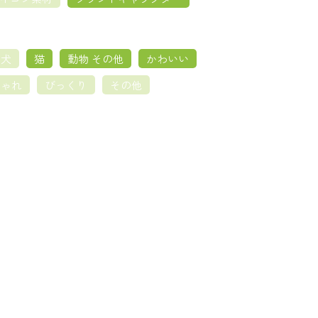
犬
猫
動物 その他
かわいい
しゃれ
びっくり
その他