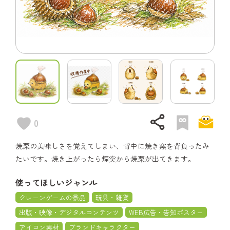
share
0
焼栗の美味しさを覚えてしまい、背中に焼き窯を背負ったみ
たいです。焼き上がったら煙突から焼栗が出てきます。
使ってほしいジャンル
クレーンゲームの景品
玩具・雑貨
出版・映像・デジタルコンテンツ
WEB広告・告知ポスター
アイコン素材
ブランドキャラクター