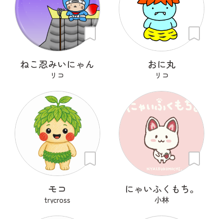
ねこ忍みいにゃん
おに丸
リコ
リコ
モコ
にゃいふくもち。
trycross
小林