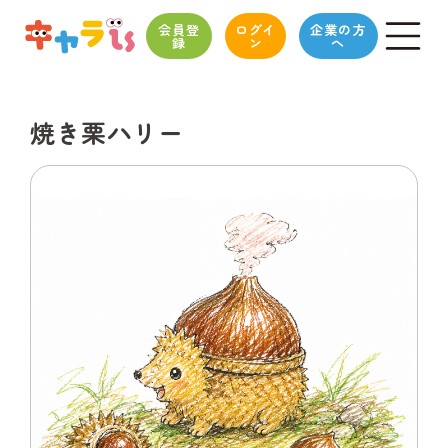
会員登
ログイ
企業の方
録
ン
へ
焼き栗ハリー