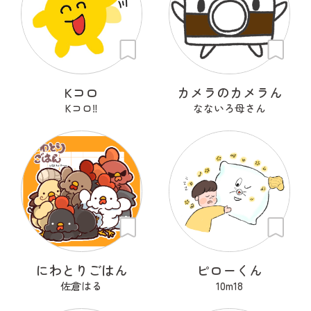
Kコロ
カメラのカメラん
Kコロ‼︎
なないろ母さん
にわとりごはん
ピローくん
佐倉はる
10m18