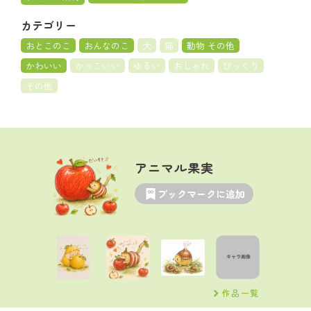
カテゴリー
おとこのこ
おんなのこ
犬
猫
動物 その他
かわいい
かっこいい
ゆるい
おしゃれ
びっくり
その他
アニマル果実
ブックマークに追加
作品一覧