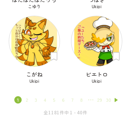
こゆり
Ukipi
こがね
ピエトロ
Ukipi
Ukipi
1
2
3
4
5
6
7
8
29
30
全1181件中 1 - 40件