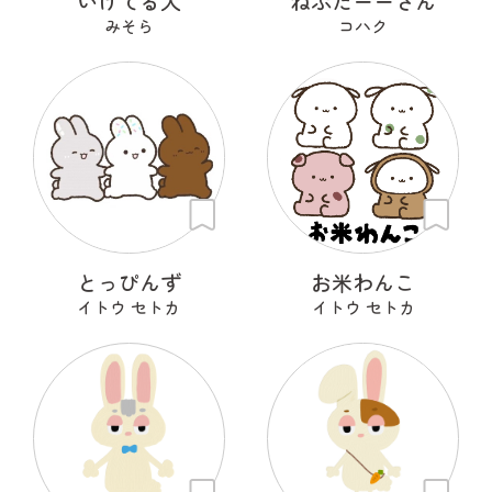
いけてる犬
ねぶたーーさん
みそら
コハク
とっぴんず
お米わんこ
イトウ セトカ
イトウ セトカ