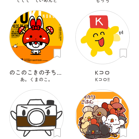
ててて ていめんと
もっち
のこのこきの子ちゃん
Kコロ
あ。くまのこ。
Kコロ‼︎