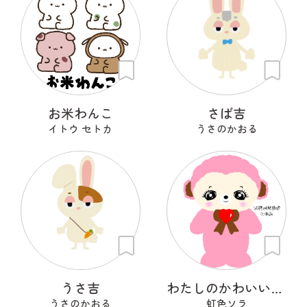
お米わんこ
さば吉
イトウ セトカ
うさのかおる
うさ吉
わたしのかわいいせかい
うさのかおる
虹色ソラ