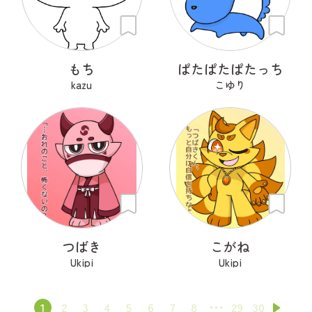
もち
ぱたぱたぱたっち
kazu
こゆり
つばき
こがね
Ukipi
Ukipi
1
2
3
4
5
6
7
8
29
30