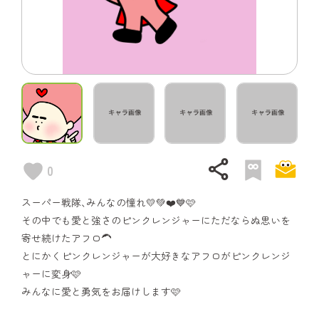
share
0
スーパー戦隊､みんなの憧れ💛💚❤️💙🩷
その中でも愛と強さのピンクレンジャーにただならぬ思いを
寄せ続けたアフロ🦱
とにかくピンクレンジャーが大好きなアフロがピンクレンジ
ャーに変身🩷
みんなに愛と勇気をお届けします🩷