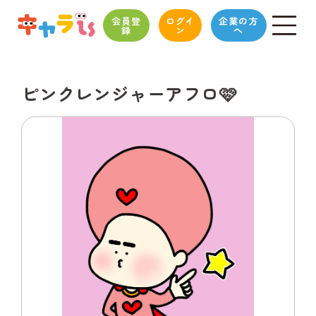
会員登
ログイ
企業の方
録
ン
へ
ピンクレンジャーアフロ🩷