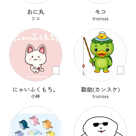
おに丸
モコ
リコ
trycross
にゃいふくもち。
勘助(カンスケ)
小林
trycross