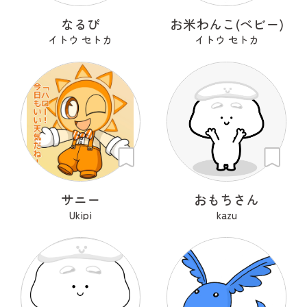
なるぴ
お米わんこ(ベビー)
イトウ セトカ
イトウ セトカ
サニー
おもちさん
Ukipi
kazu