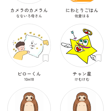
カメラのカメラん
にわとりごはん
なないろ母さん
佐倉はる
ピローくん
チャン星
10m18
けむけむ