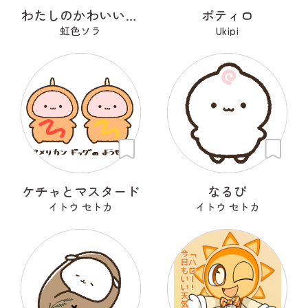
わたしのかわいいせかい
ポティロ
虹色ソラ
Ukipi
ケチャとマスタード
なるぴ
イトウ セトカ
イトウ セトカ