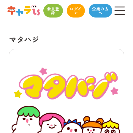
会員登
ログイ
企業の方
録
ン
へ
マタハジ