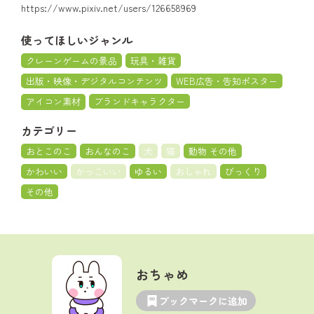
https://www.pixiv.net/users/126658969
使ってほしいジャンル
クレーンゲームの景品
玩具・雑貨
出版・映像・デジタルコンテンツ
WEB広告・告知ポスター
アイコン素材
ブランドキャラクター
カテゴリー
おとこのこ
おんなのこ
犬
猫
動物 その他
かわいい
かっこいい
ゆるい
おしゃれ
びっくり
その他
おちゃめ
ブックマークに追加