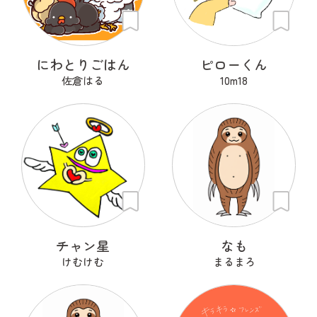
にわとりごはん
ピローくん
佐倉はる
10m18
チャン星
なも
けむけむ
まるまろ