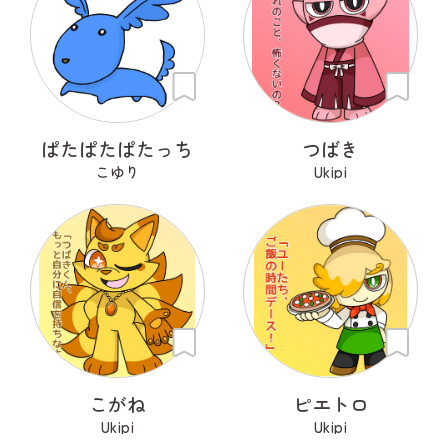
ぱたぱたぱたっち
つばき
こゆり
Ukipi
こがね
ピエトロ
Ukipi
Ukipi