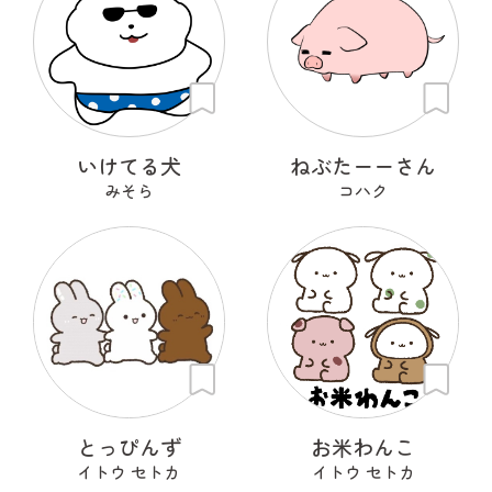
いけてる犬
ねぶたーーさん
みそら
コハク
とっぴんず
お米わんこ
イトウ セトカ
イトウ セトカ