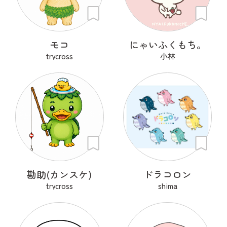
モコ
にゃいふくもち。
trycross
小林
勘助(カンスケ)
ドラコロン
trycross
shima