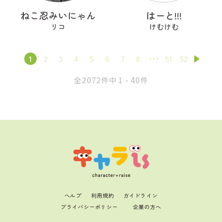
ねこ忍みいにゃん
はーと!!!
リコ
けむけむ
1
2
3
4
5
6
7
8
51
52
全2072件中 1 - 40件
ヘルプ
利用規約
ガイドライン
プライバシーポリシー
企業の方へ