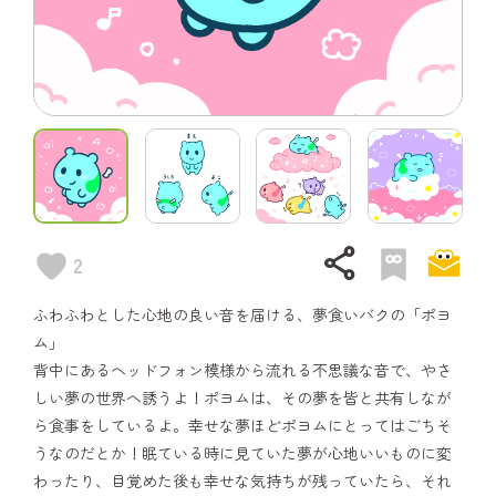
share
2
ふわふわとした心地の良い音を届ける、夢食いバクの「ポヨ
ム」
背中にあるヘッドフォン模様から流れる不思議な音で、やさ
しい夢の世界へ誘うよ！ポヨムは、その夢を皆と共有しなが
ら食事をしているよ。幸せな夢ほどポヨムにとってはごちそ
うなのだとか！眠ている時に見ていた夢が心地いいものに変
わったり、目覚めた後も幸せな気持ちが残っていたら、それ