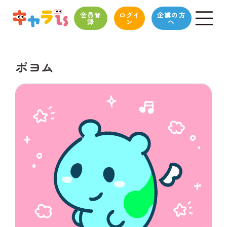
会員登
ログイ
企業の方
録
ン
へ
ポヨム