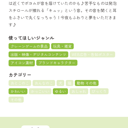
は近くでポヨムが音を届けていたのかも♪苦手なものは発泡
スチロールが擦れる「キュッ」という音。その音を聞くと耳
をふさいで丸くなっちゃう！今夜もふわりと夢をいただきま
す♪
使ってほしいジャンル
クレーンゲームの景品
玩具・雑貨
出版・映像・デジタルコンテンツ
WEB広告・告知ポスター
アイコン素材
ブランドキャラクター
カテゴリー
おとこのこ
おんなのこ
犬
猫
動物 その他
かわいい
かっこいい
ゆるい
おしゃれ
びっくり
その他