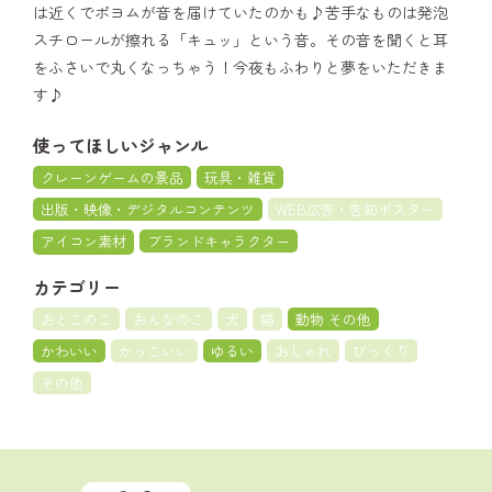
は近くでポヨムが音を届けていたのかも♪苦手なものは発泡
スチロールが擦れる「キュッ」という音。その音を聞くと耳
をふさいで丸くなっちゃう！今夜もふわりと夢をいただきま
す♪
使ってほしいジャンル
クレーンゲームの景品
玩具・雑貨
出版・映像・デジタルコンテンツ
WEB広告・告知ポスター
アイコン素材
ブランドキャラクター
カテゴリー
おとこのこ
おんなのこ
犬
猫
動物 その他
かわいい
かっこいい
ゆるい
おしゃれ
びっくり
その他