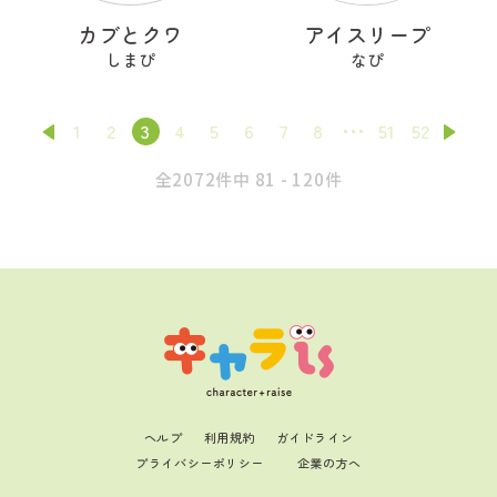
カブとクワ
アイスリープ
しまぴ
なぴ
1
2
3
4
5
6
7
8
51
52
全2072件中 81 - 120件
ヘルプ
利用規約
ガイドライン
プライバシーポリシー
企業の方へ