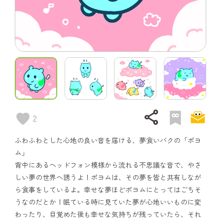
share
2
ふわふわとした心地の良い音を届ける、夢食いバクの「ポヨ
ム」
背中にあるヘッドフォン模様から流れる不思議な音で、やさ
しい夢の世界へ誘うよ！ポヨムは、その夢を皆と共有しなが
ら食事をしているよ。幸せな夢ほどポヨムにとってはごちそ
うなのだとか！眠ている時に見ていた夢が心地いいものに変
わったり、目覚めた後も幸せな気持ちが残っていたら、それ