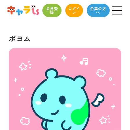
会員登
ログイ
企業の方
録
ン
へ
ポヨム