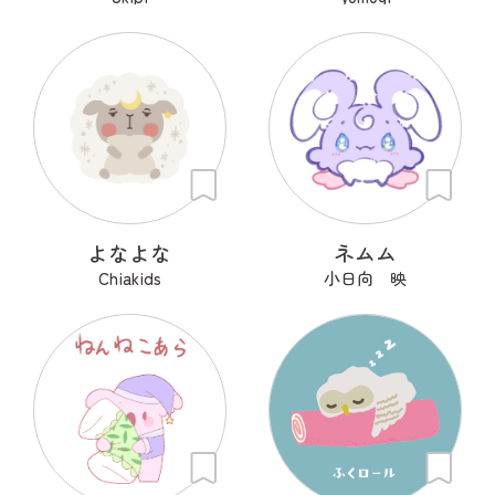
よなよな
ネムム
Chiakids
小日向 映