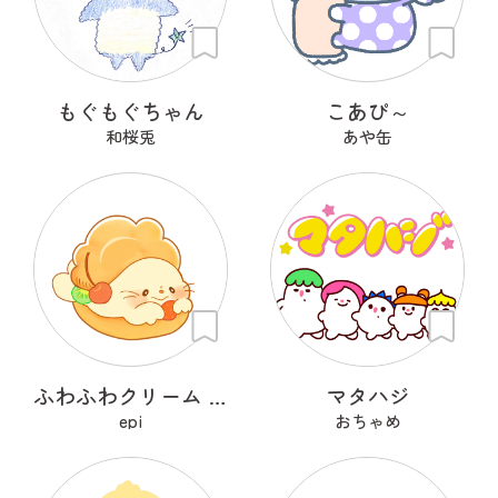
もぐもぐちゃん
こあぴ～
和桜兎
あや缶
ふわふわクリーム あざらシュー
マタハジ
epi
おちゃめ