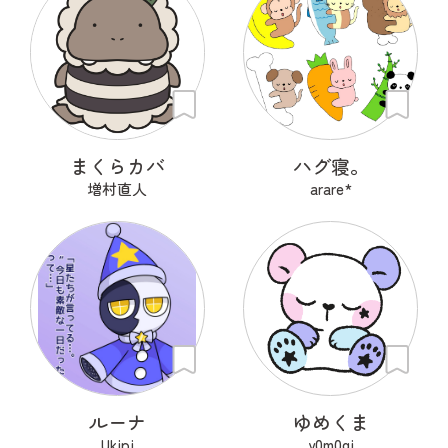
まくらカバ
ハグ寝。
増村直人
arare*
ルーナ
ゆめくま
Ukipi
y0m0gi