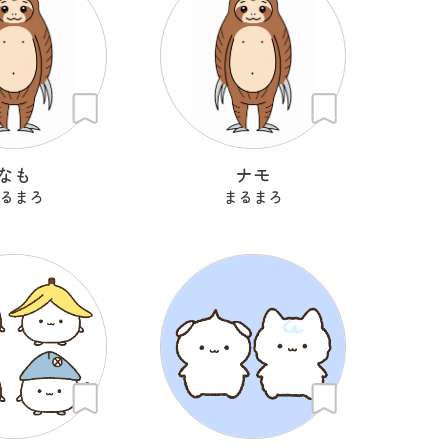
なも
ナモ
るまろ
まるまろ