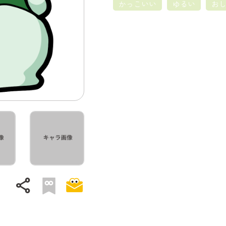
かっこいい
ゆるい
お
share