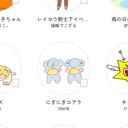
の子ちゃん
レイヨウ剣士アイベクサー
雨の日
のこ。
埴輪でござる
ぽ
ズ
にぎにぎコアラ
チ
8
10m18
け