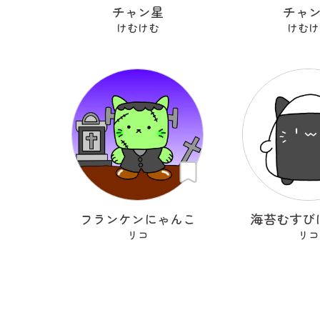
チャン星
チャ
けむけむ
けむけ
フランケンにゃんこ
海苔むすび
リコ
リコ