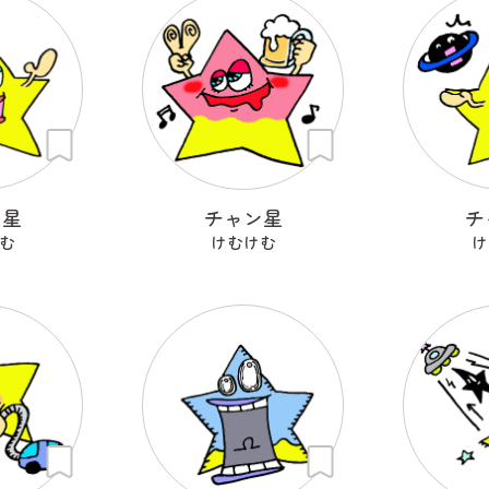
ン星
チャン星
チ
む
けむけむ
け