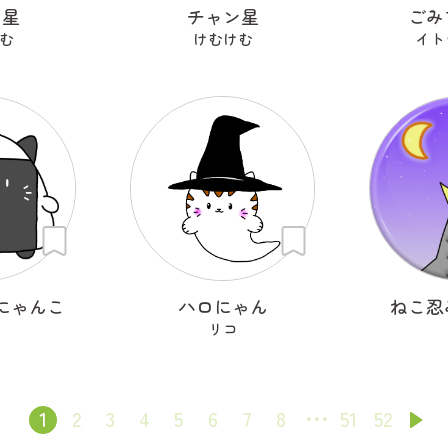
ン星
チャン星
ごみ
む
けむけむ
イト
にゃんこ
ハロにゃん
ねこ忍
リコ
1
2
3
4
5
6
7
8
51
52