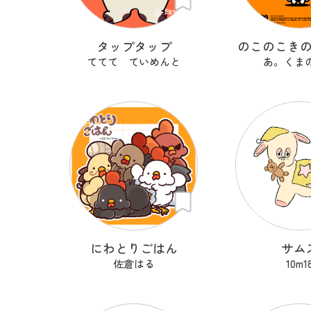
タップタップ
のこのこき
ててて ていめんと
あ。くま
にわとりごはん
サム
佐倉はる
10m1