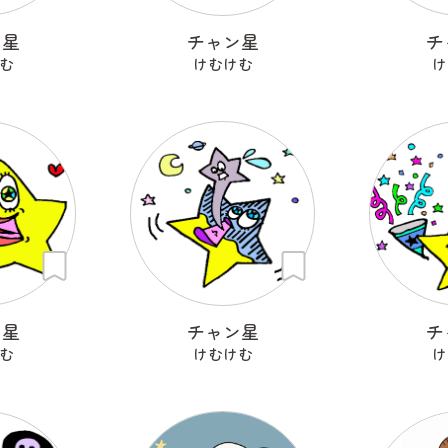
ン星
チャン星
チ
む
けむけむ
け
ン星
チャン星
チ
む
けむけむ
け