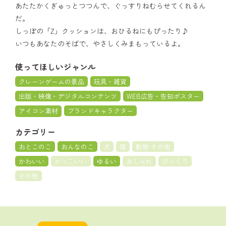
あたたかくぎゅっとつつんで、ぐっすりねむらせてくれるん
だ。
しっぽの「Z」クッションは、おひるねにもぴったり♪
いつもあなたのそばで、やさしくみまもっているよ。
使ってほしいジャンル
クレーンゲームの景品
玩具・雑貨
出版・映像・デジタルコンテンツ
WEB広告・告知ポスター
アイコン素材
ブランドキャラクター
カテゴリー
おとこのこ
おんなのこ
犬
猫
動物 その他
かわいい
かっこいい
ゆるい
おしゃれ
びっくり
その他