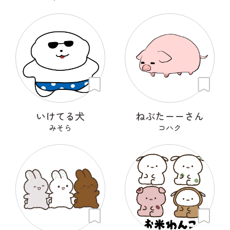
いけてる犬
ねぶたーーさん
みそら
コハク