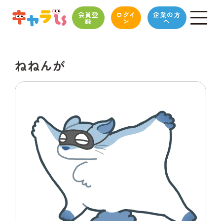
会員登
ログイ
企業の方
録
ン
へ
ねねんが