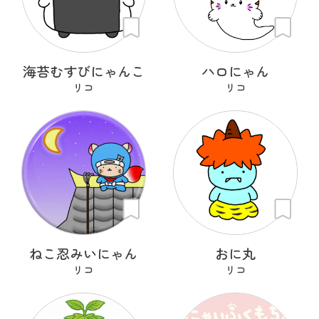
海苔むすびにゃんこ
ハロにゃん
リコ
リコ
ねこ忍みいにゃん
おに丸
リコ
リコ