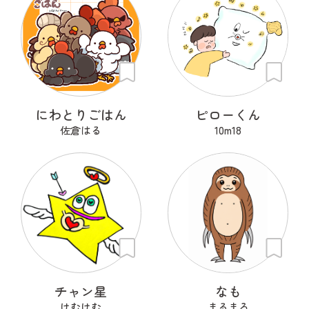
にわとりごはん
ピローくん
佐倉はる
10m18
チャン星
なも
けむけむ
まるまろ