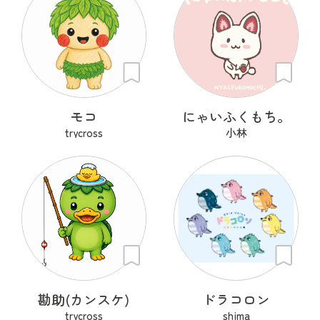
モコ
にゃいふくもち。
trycross
小林
勘助(カンスケ)
ドラコロン
trycross
shima