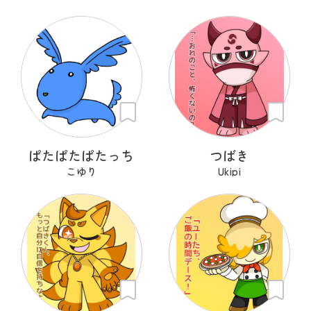
ぱたぱたぱたっち
つばき
こゆり
Ukipi