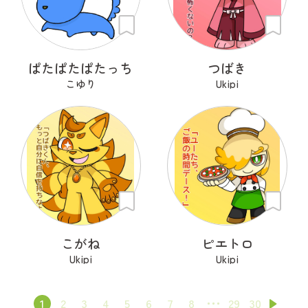
ぱたぱたぱたっち
つばき
こゆり
Ukipi
こがね
ピエトロ
Ukipi
Ukipi
1
2
3
4
5
6
7
8
29
30