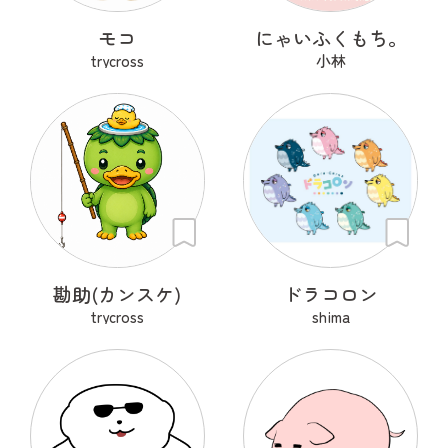
モコ
にゃいふくもち。
trycross
小林
勘助(カンスケ)
ドラコロン
trycross
shima