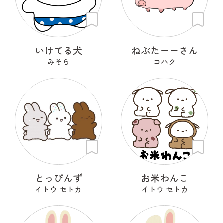
いけてる犬
ねぶたーーさん
みそら
コハク
とっぴんず
お米わんこ
イトウ セトカ
イトウ セトカ