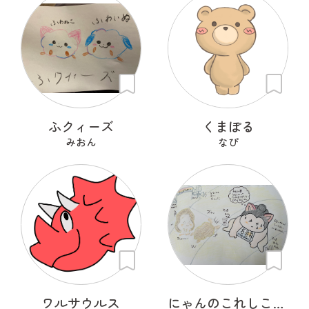
ふクィーズ
くまぽる
みおん
なぴ
ワルサウルス
にゃんのこれしこ ある日の夢 Ｎo.2