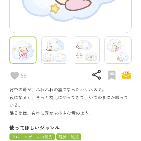
share
55
背中の針が、ふわふわの雲になったハリネズミ。
夜になると、そっと枕元にやってきて、いつのまにか眠って
いる。
眠る姿は、夜空に浮かぶ小さな雲のよう。
使ってほしいジャンル
クレーンゲームの景品
玩具・雑貨