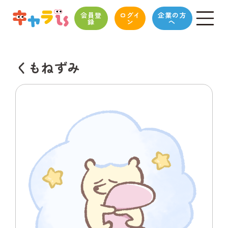
会員登
ログイ
企業の方
録
ン
へ
くもねずみ