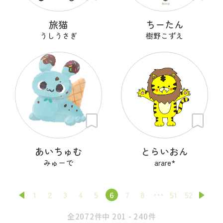
旅猫
ちーたん
うしうさぎ
樹野こずえ
あいちゅむ
とらいおん
みゅーで
arare*
1
2
3
4
5
6
7
8
51
52
全2072件中 201 - 240件