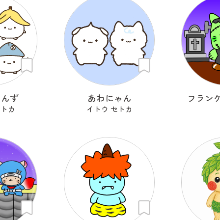
ゃんず
あわにゃん
フラン
セトカ
イトウ セトカ