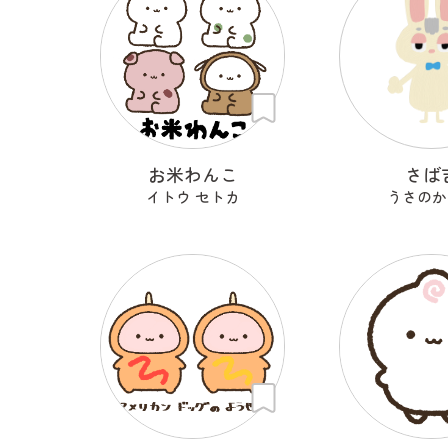
お米わんこ
さば
イトウ セトカ
うさのか