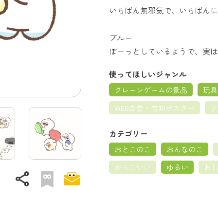
いちばん無邪気で、いちばんに
ブルー
ぼーっとしているようで、実は
使ってほしいジャンル
クレーンゲームの景品
玩具
WEB広告・告知ポスター
ア
カテゴリー
おとこのこ
おんなのこ
かっこいい
ゆるい
お
share