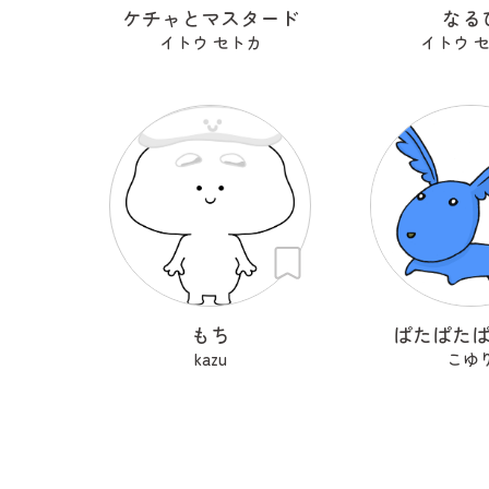
ケチャとマスタード
なる
イトウ セトカ
イトウ 
もち
ぱたぱた
kazu
こゆ