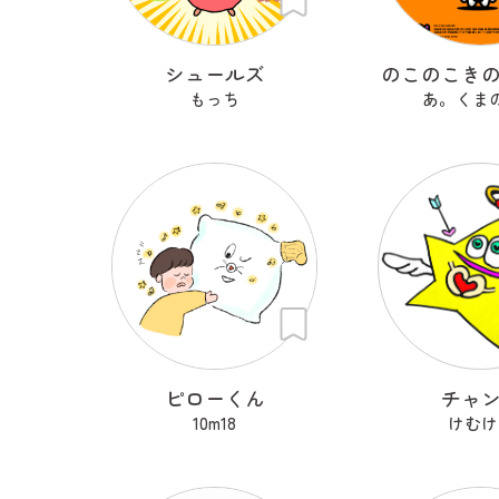
シュールズ
のこのこき
もっち
あ。くま
ピローくん
チャ
10m18
けむけ