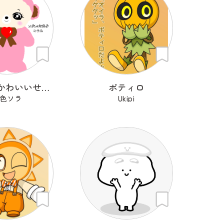
わたしのかわいいせかい
ポティロ
色ソラ
Ukipi