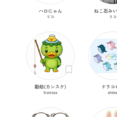
ハロにゃん
ねこ忍み
リコ
リコ
勘助(カンスケ)
ドラコ
trycross
shim