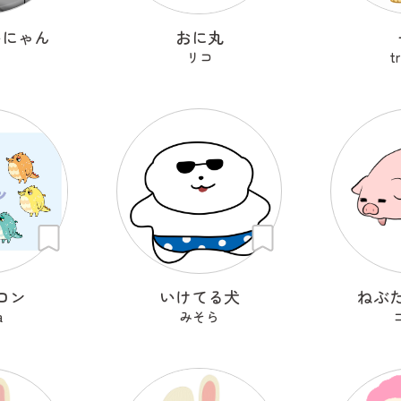
いにゃん
おに丸
リコ
t
ロン
いけてる犬
ねぶ
a
みそら