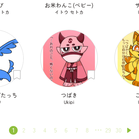
ぴ
お米わんこ(ベビー)
セトカ
イトウ セトカ
ぱたっち
つばき
り
Ukipi
1
2
3
4
5
6
7
8
29
30