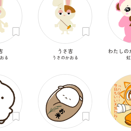
吉
うさ吉
おる
うさのかおる
虹