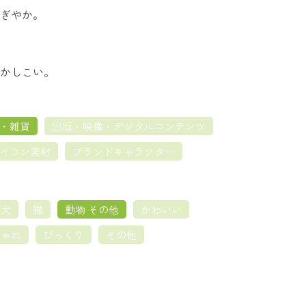
ぎやか。
かしこい。
・雑貨
出版・映像・デジタルコンテンツ
イコン素材
ブランドキャラクター
犬
猫
動物 その他
かわいい
しゃれ
びっくり
その他