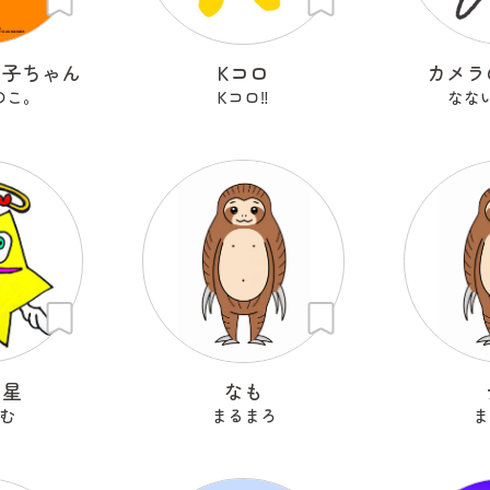
の子ちゃん
Kコロ
カメラ
のこ。
Kコロ‼︎
なな
ン星
なも
む
まるまろ
ま