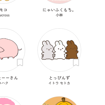
モコ
にゃいふくもち。
rycross
小林
たーーさん
とっぴんず
コハク
イトウ セトカ