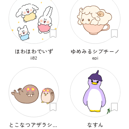
ほわほわでいず
ゆめみるシプチーノ
ii82
epi
とこなつアザラシ＆とこなつペンギン
なすん