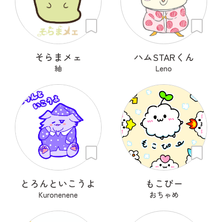
そらまメェ
ハムSTARくん
紬
Leno
とろんといこうよ
もこぴー
Kuronenene
おちゃめ