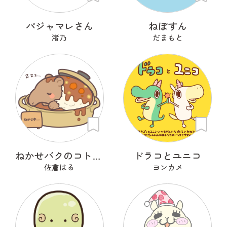
パジャマレさん
ねぼすん
渚乃
だまもと
ねかせバクのコトコト
ドラコとユニコ
佐倉はる
ヨンカメ