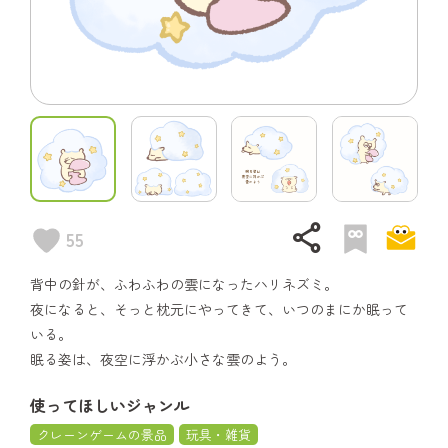
share
55
背中の針が、ふわふわの雲になったハリネズミ。
夜になると、そっと枕元にやってきて、いつのまにか眠って
いる。
眠る姿は、夜空に浮かぶ小さな雲のよう。
使ってほしいジャンル
クレーンゲームの景品
玩具・雑貨