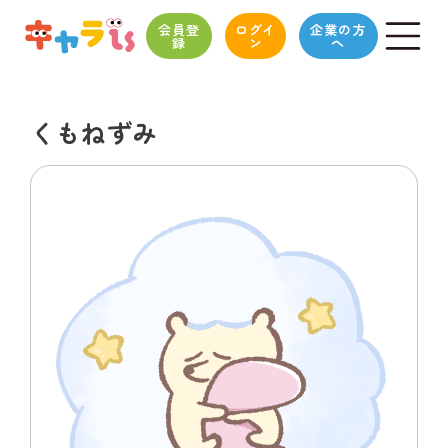
会員登
ログイ
企業の方
録
ン
へ
くもねずみ