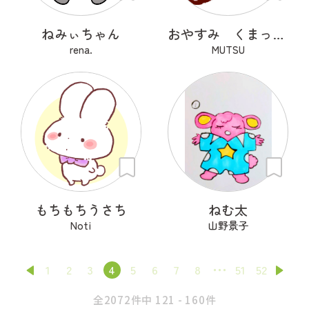
ねみぃちゃん
おやすみ くまっくら
rena.
MUTSU
もちもちうさち
ねむ太
Noti
山野景子
1
2
3
4
5
6
7
8
51
52
全2072件中 121 - 160件