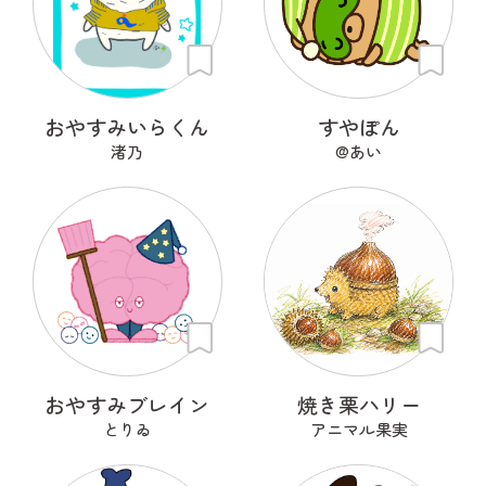
おやすみいらくん
すやぽん
渚乃
@あい
おやすみブレイン
焼き栗ハリー
とりゐ
アニマル果実