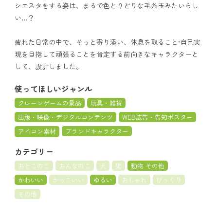
シエスタをする姿は、まるで色とりどりな毛糸玉みたいらし
い…？
疲れた日常の中で、そっと寄り添い、休息を取ること•自己実
現を目指して頑張ることを肯定する前向きなキャラクターと
して、設計しました。
使ってほしいジャンル
クレーンゲームの景品
玩具・雑貨
出版・映像・デジタルコンテンツ
WEB広告・告知ポスター
アイコン素材
ブランドキャラクター
カテゴリー
おとこのこ
おんなのこ
犬
猫
動物 その他
かわいい
かっこいい
ゆるい
おしゃれ
びっくり
その他