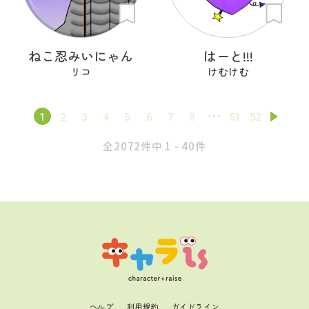
ねこ忍みいにゃん
はーと!!!
リコ
けむけむ
1
2
3
4
5
6
7
8
51
52
全2072件中 1 - 40件
ヘルプ
利用規約
ガイドライン