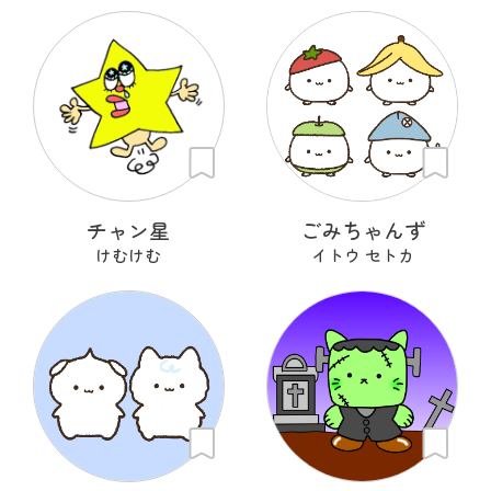
チャン星
ごみちゃんず
けむけむ
イトウ セトカ