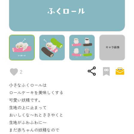
share
2
小さなふくロールは
ロールケーキを美味しくする
可愛い妖精です。
生地の上に止まって
おいしくな〜れとささやくと
生地がふわふわに〜
まだ赤ちゃんの妖精なので