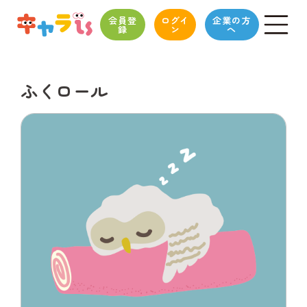
会員登
ログイ
企業の方
録
ン
へ
ふくロール