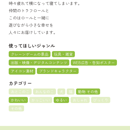
時々疲れて横になって寝てしまいます。
仲間のトラフロールと
このはロールと一緒に
遊びながら小さな幸せを
人々にお届けしています。
使ってほしいジャンル
クレーンゲームの景品
玩具・雑貨
出版・映像・デジタルコンテンツ
WEB広告・告知ポスター
アイコン素材
ブランドキャラクター
カテゴリー
おとこのこ
おんなのこ
犬
猫
動物 その他
かわいい
かっこいい
ゆるい
おしゃれ
びっくり
その他