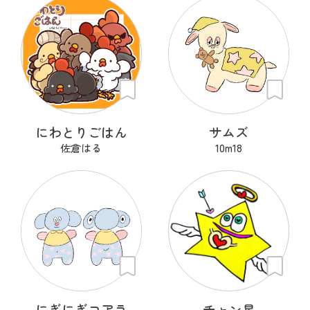
にわとりごはん
サムズ
佐倉はる
10m18
にぎにぎコアラ
チャン星