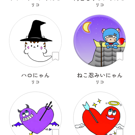
リコ
リコ
ハロにゃん
ねこ忍みいにゃん
リコ
リコ