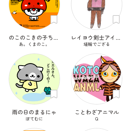
のこのこきの子ちゃん
レイヨウ剣士アイベクサー
あ。くまのこ。
埴輪でござる
雨の日のまるにゃ
ことわざアニマル
ぽてむに
Q