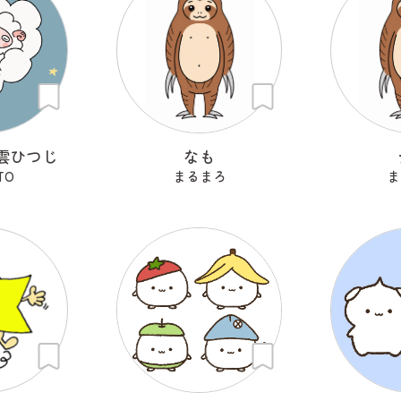
雲ひつじ
なも
TO
まるまろ
ま