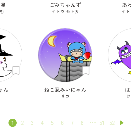
ン星
ごみちゃんず
あ
む
イトウ セトカ
イト
ゃん
ねこ忍みいにゃん
は
リコ
け
1
2
3
4
5
6
7
8
51
52