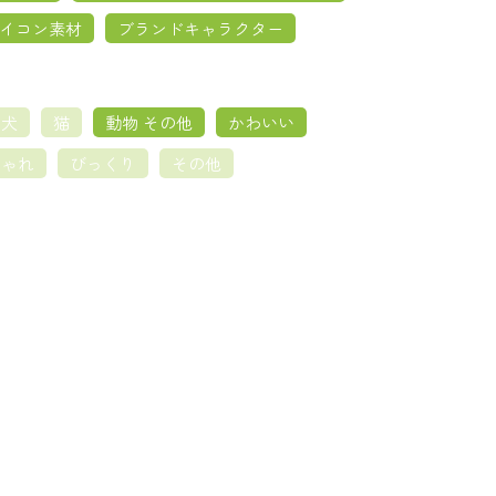
イコン素材
ブランドキャラクター
犬
猫
動物 その他
かわいい
しゃれ
びっくり
その他