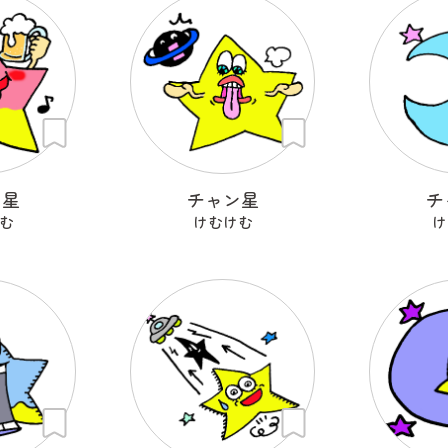
ン星
チャン星
チ
む
けむけむ
け