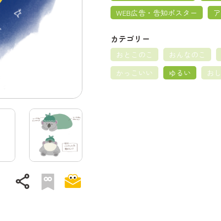
WEB広告・告知ポスター
ア
カテゴリー
おとこのこ
おんなのこ
かっこいい
ゆるい
お
share