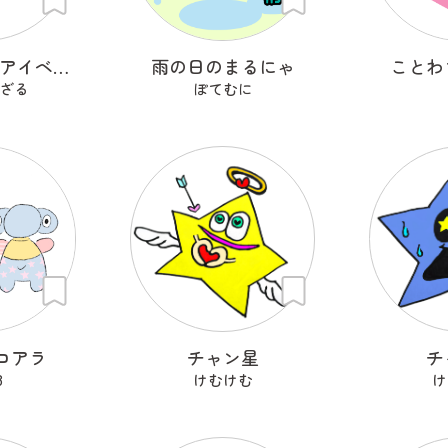
レイヨウ剣士アイベクサー
雨の日のまるにゃ
ことわ
ざる
ぽてむに
コアラ
チャン星
チ
8
けむけむ
け