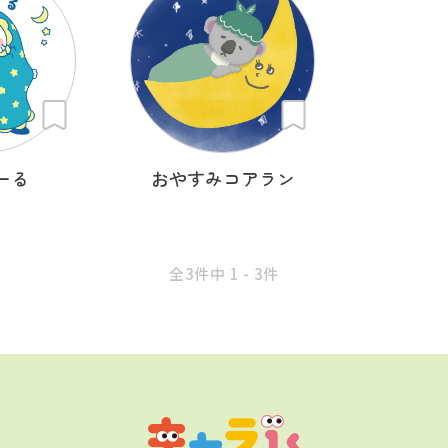
ーる
おやすみコアラン
全3件中 1 - 3件