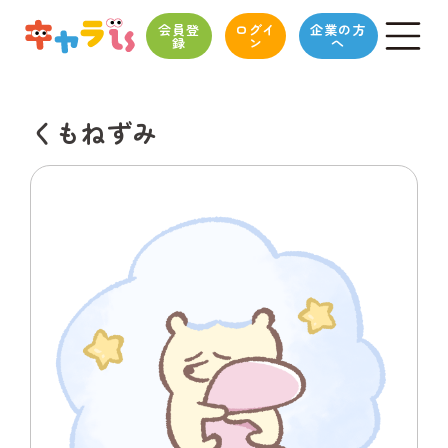
会員登
ログイ
企業の方
録
ン
へ
くもねずみ