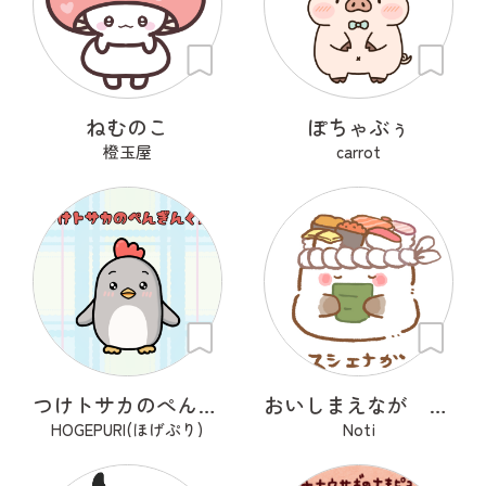
ねむのこ
ぽちゃぶぅ
橙玉屋
carrot
つけトサカのぺんぎんくん
おいしまえなが その１
HOGEPURI(ほげぷり)
Noti