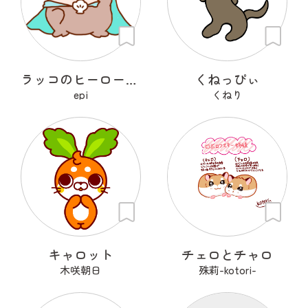
ラッコのヒーローラッキー
くねっぴぃ
epi
くねり
キャロット
チェロとチャロ
木咲朝日
殊莉-kotori-