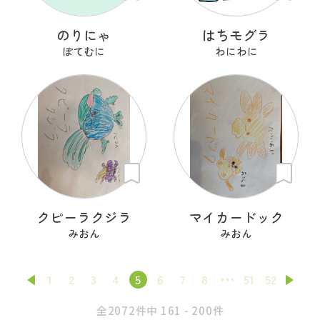
のりにゃ
はちモグラ
ぽてむに
わにわに
クピーラクジラ
マイカードック
みおん
みおん
1
2
3
4
5
6
7
8
51
52
全2072件中 161 - 200件