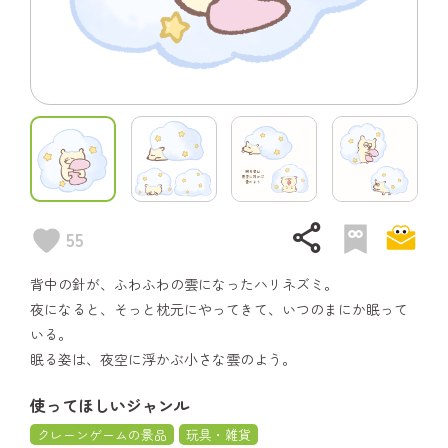
share
55
背中の針が、ふわふわの雲になったハリネズミ。
夜になると、そっと枕元にやってきて、いつのまにか眠って
いる。
眠る姿は、夜空に浮かぶ小さな雲のよう。
使ってほしいジャンル
クレーンゲームの景品
玩具・雑貨