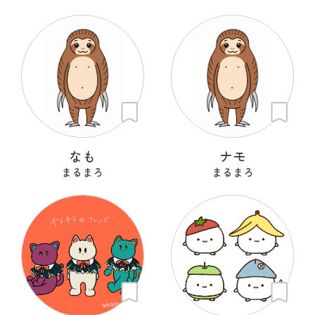
なも
ナモ
まるまろ
まるまろ