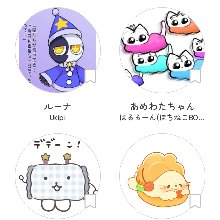
ルーナ
あめわたちゃん
Ukipi
はるるーん(ぽちねこBOOKS)