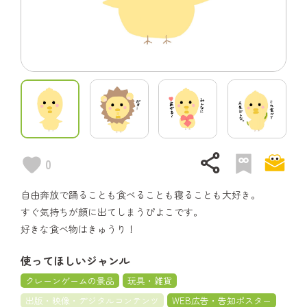
share
0
自由奔放で踊ることも食べることも寝ることも大好き。
すぐ気持ちが顔に出てしまうぴよこです。
好きな食べ物はきゅうり！
使ってほしいジャンル
クレーンゲームの景品
玩具・雑貨
出版・映像・デジタルコンテンツ
WEB広告・告知ポスター