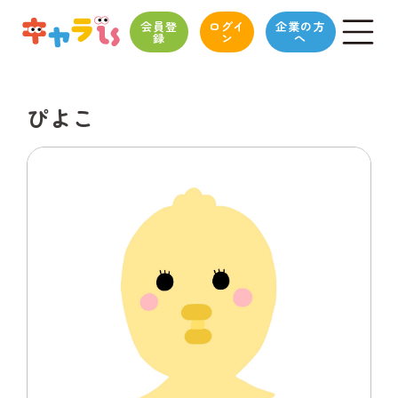
会員登
ログイ
企業の方
録
ン
へ
ぴよこ