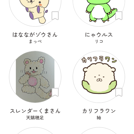
はなながゾウさん
にゃウルス
まっぺ
リコ
スレンダーくまさん
カリフラワン
天賜穂足
紬