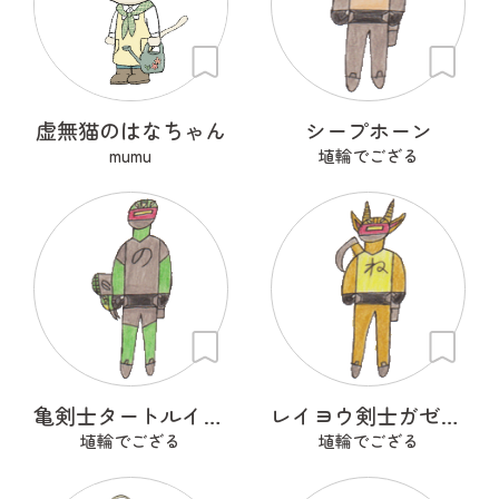
虚無猫のはなちゃん
シープホーン
mumu
埴輪でござる
亀剣士タートルイザー
レイヨウ剣士ガゼルナイト
埴輪でござる
埴輪でござる