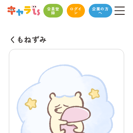
会員登
ログイ
企業の方
録
ン
へ
くもねずみ