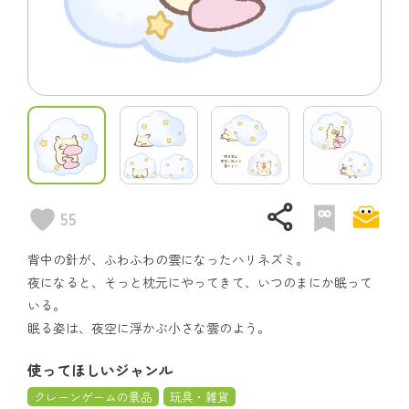
share
55
背中の針が、ふわふわの雲になったハリネズミ。
夜になると、そっと枕元にやってきて、いつのまにか眠って
いる。
眠る姿は、夜空に浮かぶ小さな雲のよう。
使ってほしいジャンル
クレーンゲームの景品
玩具・雑貨