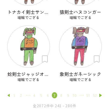
トナカイ剣士サンタＣＲＯＳＳ
猿剣士ハヌコンガー
埴輪でござる
埴輪でござる
蛇剣士ジャッジオルトロス
象剣士ガネーシック
埴輪でござる
埴輪でござる
1
2
4
5
6
7
8
9
10
51
52
全2072件中 241 - 280件