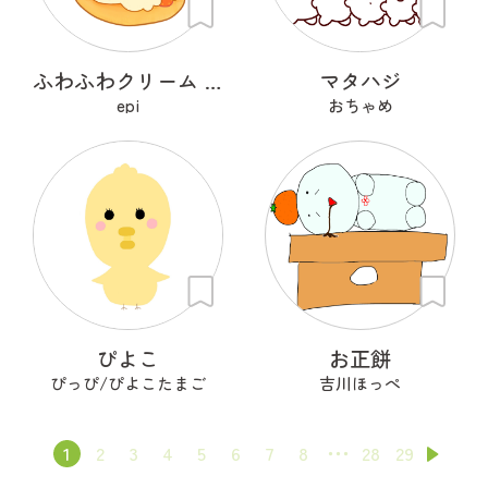
ふわふわクリーム あざらシュー
マタハジ
epi
おちゃめ
ぴよこ
お正餅
ぴっぴ/ぴよこたまご
吉川ほっぺ
1
2
3
4
5
6
7
8
28
29