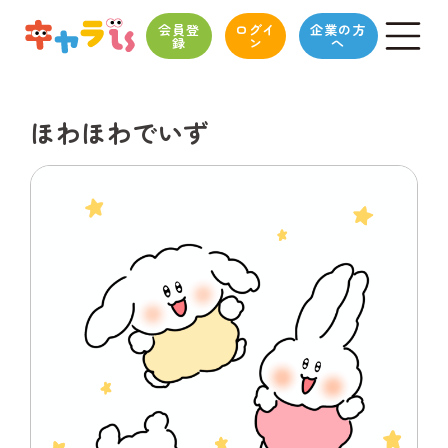
会員登
ログイ
企業の方
録
ン
へ
ほわほわでいず