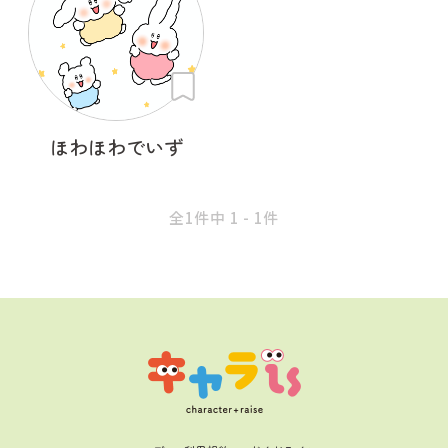
ほわほわでいず
全1件中 1 - 1件