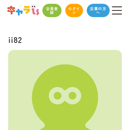
会員登
ログイ
企業の方
録
ン
へ
ii82