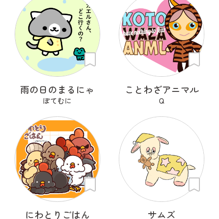
雨の日のまるにゃ
ことわざアニマル
ぽてむに
Q
にわとりごはん
サムズ