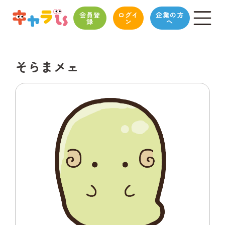
会員登
ログイ
企業の方
録
ン
へ
そらまメェ