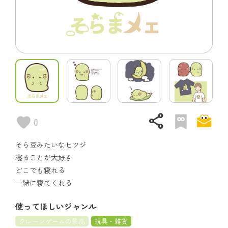
share
0
そら豆みたいなヒツジ
寝ることが大好き
どこでも寝れる
一緒に寝てくれる
使ってほしいジャンル
クレーンゲームの景品
玩具・雑貨