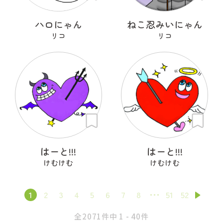
ハロにゃん
ねこ忍みいにゃん
リコ
リコ
はーと!!!
はーと!!!
けむけむ
けむけむ
1
2
3
4
5
6
7
8
51
52
全2071件中 1 - 40件