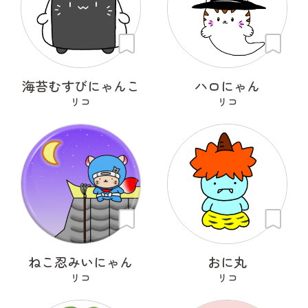
海苔むすびにゃんこ
ハロにゃん
リコ
リコ
ねこ忍みいにゃん
おに丸
リコ
リコ