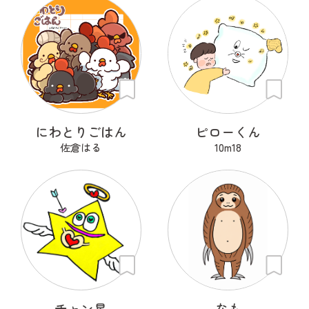
にわとりごはん
ピローくん
佐倉はる
10m18
チャン星
なも