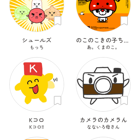
シュールズ
のこのこきの子ちゃん
もっち
あ。くまのこ。
Kコロ
カメラのカメラん
Kコロ‼︎
なないろ母さん