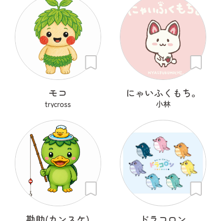
モコ
にゃいふくもち。
trycross
小林
勘助(カンスケ)
ドラコロン