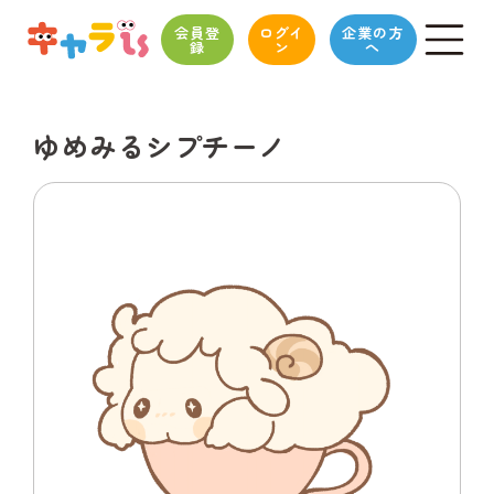
会員登
ログイ
企業の方
録
ン
へ
ゆめみるシプチーノ