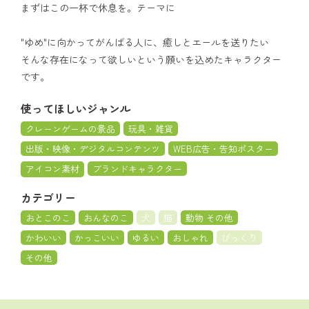
まずはこの一杯で休息を。テーマに
"ゆめ"に向かってがんばる人に、癒しとエールを送りたい
そんな存在になって欲しいという願いを込めたキャラクター
です。
使ってほしいジャンル
クレーンゲームの景品
玩具・雑貨
出版・映像・デジタルコンテンツ
WEB広告・告知ポスター
アイコン素材
ブランドキャラクター
カテゴリー
おとこのこ
おんなのこ
犬
猫
動物 その他
かわいい
かっこいい
ゆるい
おしゃれ
びっくり
その他