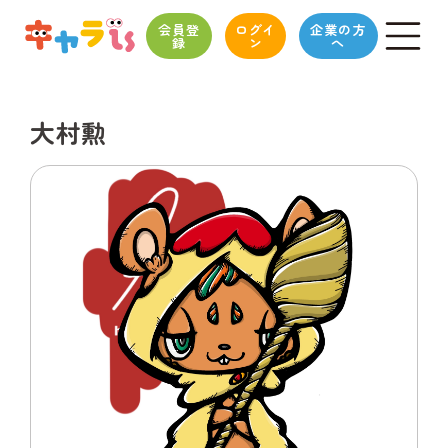
会員登
ログイ
企業の方
録
ン
へ
大村勲