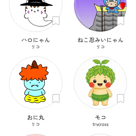
ハロにゃん
ねこ忍みいにゃん
リコ
リコ
おに丸
モコ
リコ
trycross