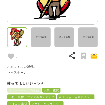
share
0
オムライスの妖精。
ハムスター。
使ってほしいジャンル
クレーンゲームの景品
玩具・雑貨
出版・映像・デジタルコンテンツ
WEB広告・告知ポスター
アイコン素材
ブランドキャラクター