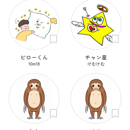
ピローくん
チャン星
10m18
けむけむ