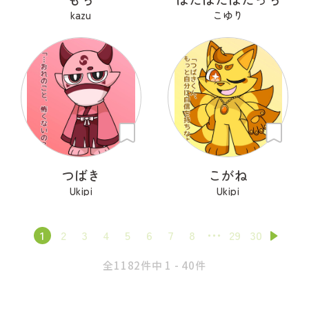
kazu
こゆり
つばき
こがね
Ukipi
Ukipi
1
2
3
4
5
6
7
8
29
30
全1182件中 1 - 40件