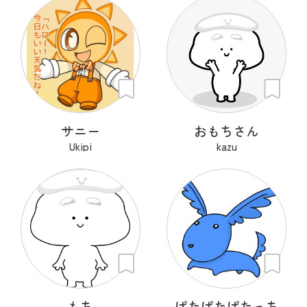
サニー
おもちさん
Ukipi
kazu
もち
ぱたぱたぱたっち