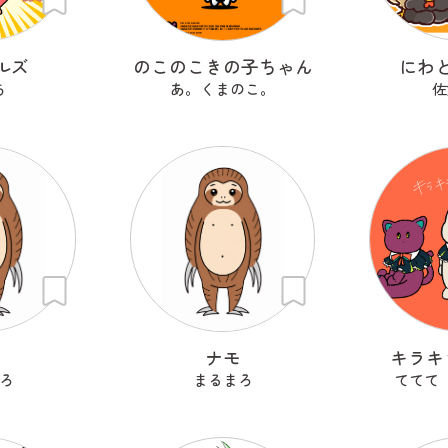
ルズ
のこのこきの子ちゃん
にわ
ち
あ。くまのこ。
佐
も
ナモ
キラキ
ろ
まるまろ
ててて