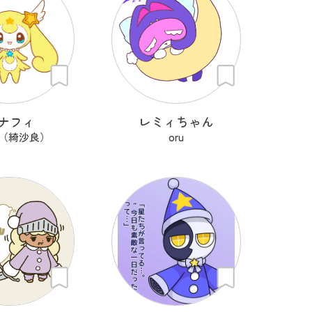
ナフィ
レミィちゃん
ra（綺沙良）
oru