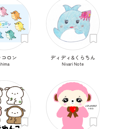
ラコロン
ディディ&くらちん
shima
Niyari Note