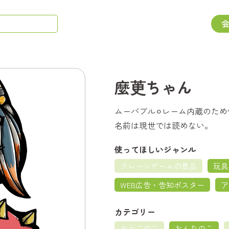
麼茰ちゃん
ムーバブル⚪︎レーム内蔵のた
名前は現世では読めない。
使ってほしいジャンル
クレーンゲームの景品
玩具
WEB広告・告知ポスター
ア
カテゴリー
おとこのこ
おんなのこ