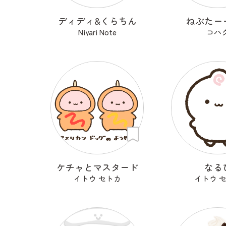
ディディ&くらちん
ねぶたー
Niyari Note
コハ
ケチャとマスタード
なる
イトウ セトカ
イトウ 