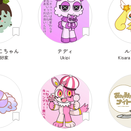
こちゃん
テディ
ル
好家
Ukipi
Kisa