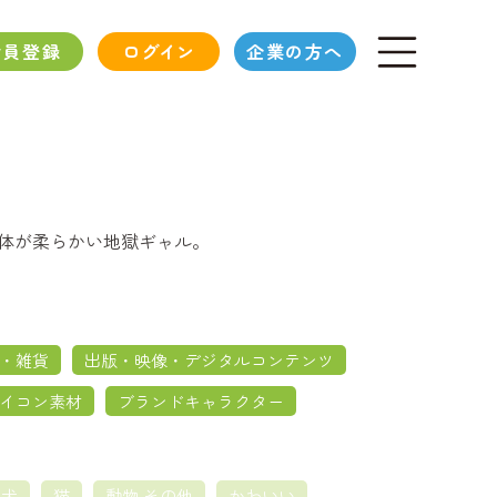
会員登録
ログイン
企業の方へ
め体が柔らかい地獄ギャル。
・雑貨
出版・映像・デジタルコンテンツ
イコン素材
ブランドキャラクター
犬
猫
動物 その他
かわいい