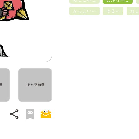
かっこいい
ゆるい
お
share