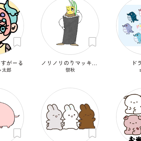
いすがーる
ノリノリのりマッキーさん
ド
ャ太郎
祭秋