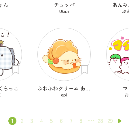
ゃん
チュッパ
あんみ
Ukipi
ぶ
くらっこ
ふわふわクリーム あざらシュー
マ
こ
epi
お
1
2
3
4
5
6
7
8
28
29