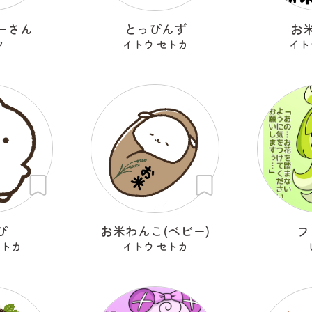
ーさん
とっぴんず
お
ク
イトウ セトカ
イト
ぴ
お米わんこ(ベビー)
フ
セトカ
イトウ セトカ