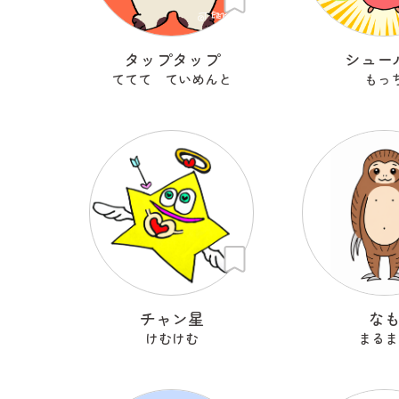
タップタップ
シュー
ててて ていめんと
もっ
チャン星
な
けむけむ
まるま