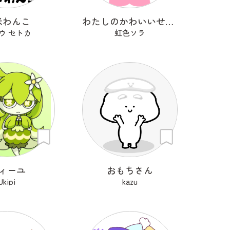
米わんこ
わたしのかわいいせかい
ウ セトカ
虹色ソラ
ィーユ
おもちさん
Ukipi
kazu