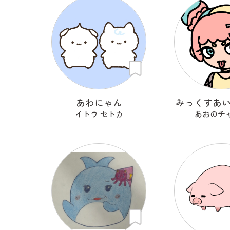
あわにゃん
みっくすあ
イトウ セトカ
あおのチ