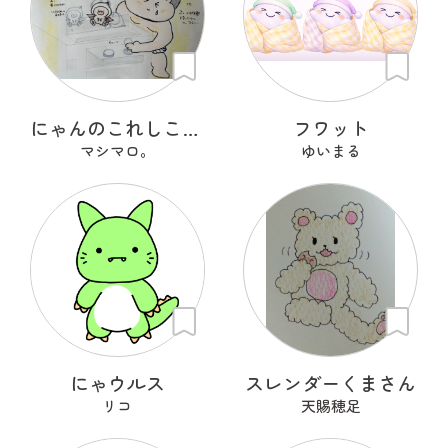
にゃんのこれしこ ある日の夢 Ｎo.1
フワット
マシマロ。
ゆいまる
にゃウルス
スレンダーくまさん
リコ
天賜穂足