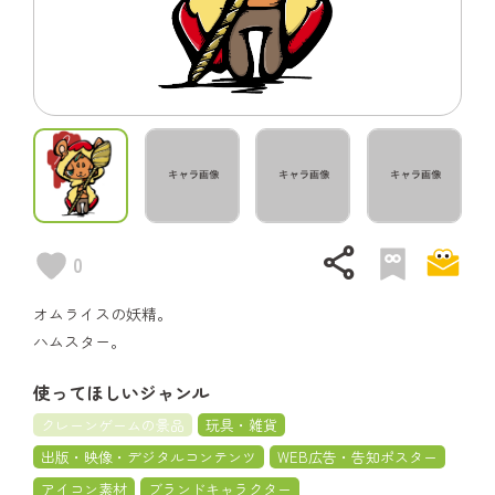
share
0
オムライスの妖精。
ハムスター。
使ってほしいジャンル
クレーンゲームの景品
玩具・雑貨
出版・映像・デジタルコンテンツ
WEB広告・告知ポスター
アイコン素材
ブランドキャラクター