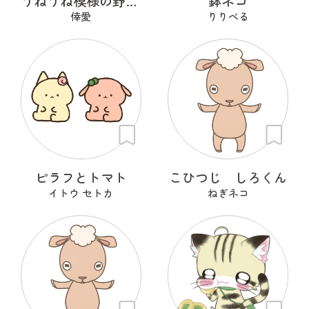
うねうね模様の野良猫
鉢ネコ
倖愛
りりべる
ピラフとトマト
こひつじ しろくん
イトウ セトカ
ねぎネコ