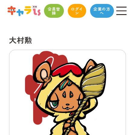
会員登
ログイ
企業の方
録
ン
へ
大村勲