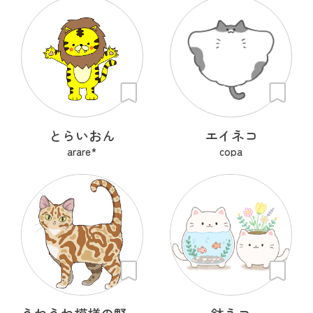
とらいおん
エイネコ
arare*
copa