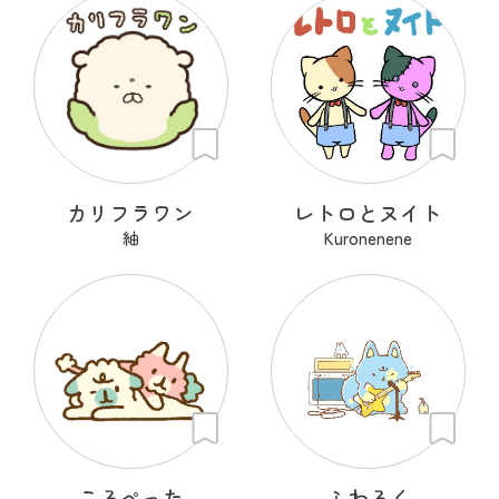
カリフラワン
レトロとヌイト
紬
Kuronenene
ころぺった
ふわろく