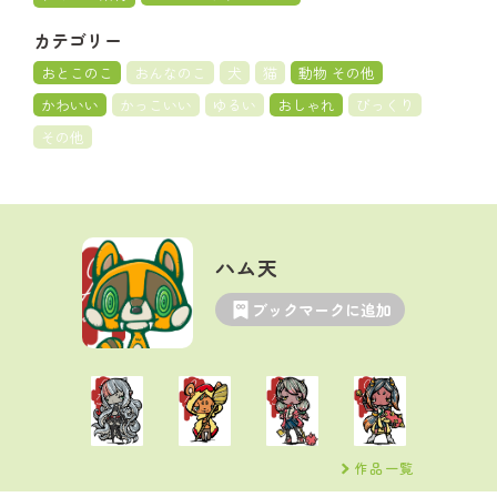
カテゴリー
おとこのこ
おんなのこ
犬
猫
動物 その他
かわいい
かっこいい
ゆるい
おしゃれ
びっくり
その他
ハム天
ブックマークに追加
作品一覧