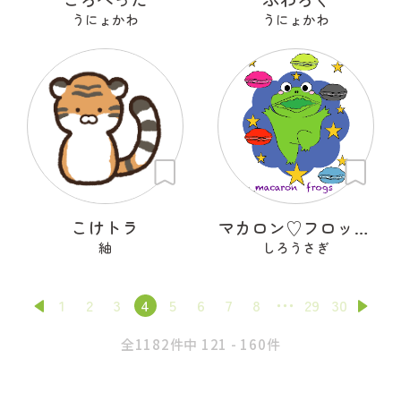
うにょかわ
うにょかわ
こけトラ
マカロン♡フロッグズ
紬
しろうさぎ
1
2
3
4
5
6
7
8
29
30
全1182件中 121 - 160件