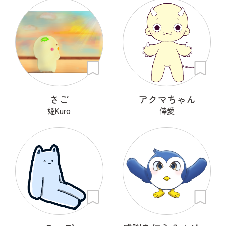
さご
アクマちゃん
姫Kuro
倖愛