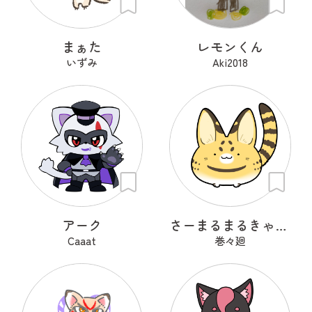
まぁた
レモンくん
いずみ
Aki2018
アーク
さーまるまるきゃっと
Caaat
巻々廻