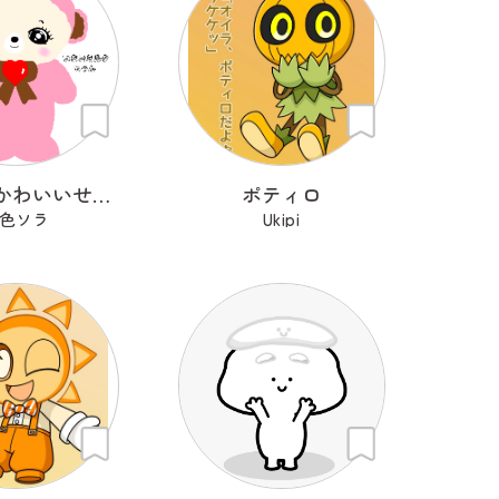
わたしのかわいいせかい
ポティロ
色ソラ
Ukipi