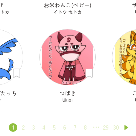
ぴ
お米わんこ(ベビー)
セトカ
イトウ セトカ
ぱたっち
つばき
り
Ukipi
1
2
3
4
5
6
7
8
29
30