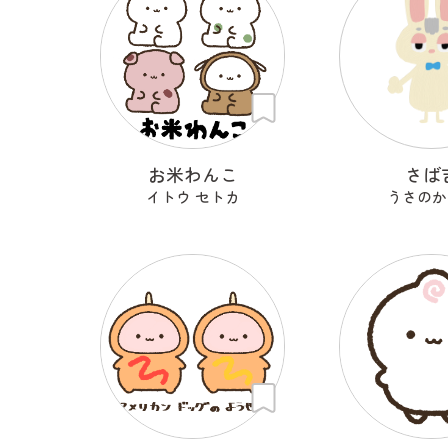
お米わんこ
さば
イトウ セトカ
うさのか