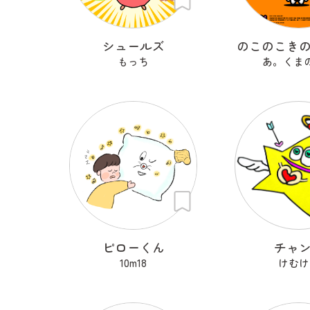
シュールズ
のこのこき
もっち
あ。くま
ピローくん
チャ
10m18
けむけ