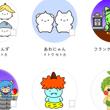
ゃんず
あわにゃん
フラン
セトカ
イトウ セトカ