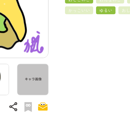
かっこいい
ゆるい
お
share