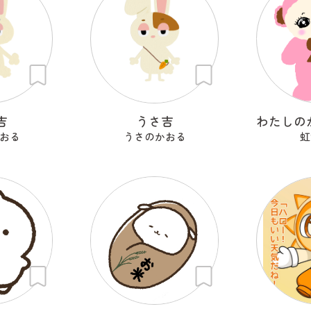
吉
うさ吉
おる
うさのかおる
虹