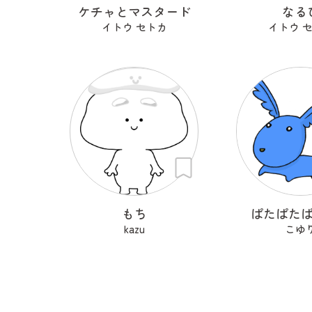
ケチャとマスタード
なる
イトウ セトカ
イトウ 
もち
ぱたぱた
kazu
こゆ