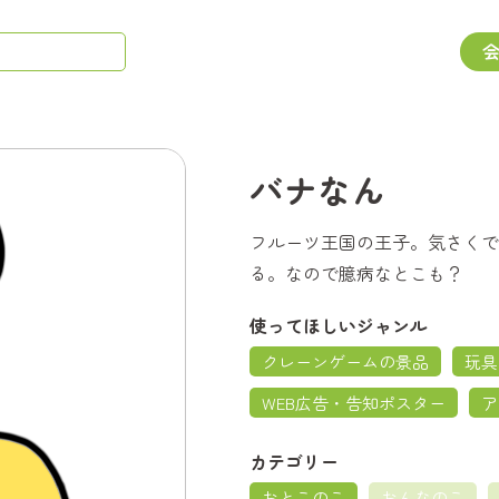
バナなん
フルーツ王国の王子。気さくで
る。なので臆病なとこも？
使ってほしいジャンル
クレーンゲームの景品
玩具
WEB広告・告知ポスター
ア
カテゴリー
おとこのこ
おんなのこ