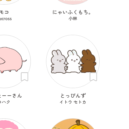
モコ
にゃいふくもち。
rycross
小林
たーーさん
とっぴんず
コハク
イトウ セトカ