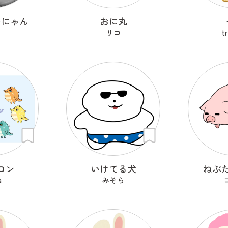
いにゃん
おに丸
リコ
t
ロン
いけてる犬
ねぶ
a
みそら