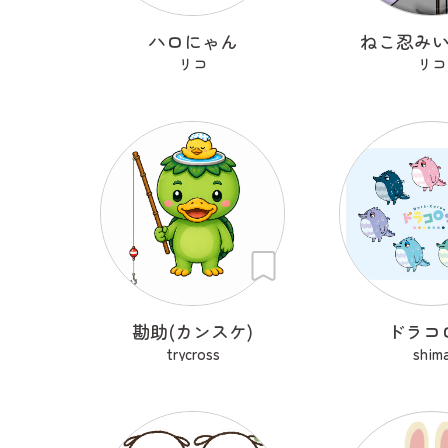
ハロにゃん
ねこ忍み
リコ
リコ
勘助(カンスケ)
ドラコ
trycross
shim