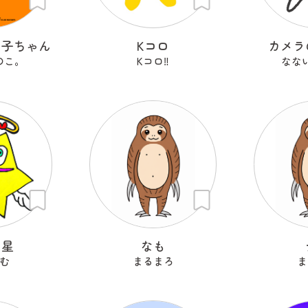
の子ちゃん
Kコロ
カメラ
のこ。
Kコロ‼︎
なな
ン星
なも
む
まるまろ
ま