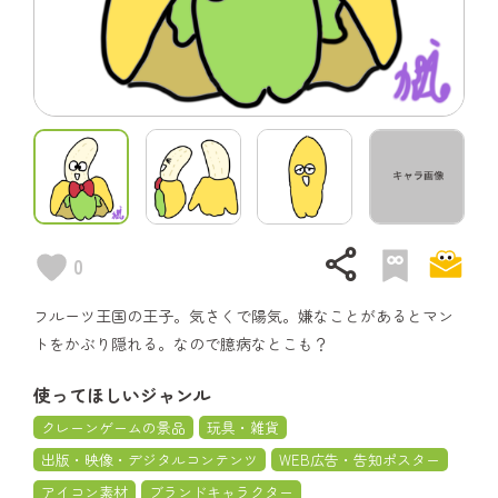
share
0
フルーツ王国の王子。気さくで陽気。嫌なことがあるとマン
トをかぶり隠れる。なので臆病なとこも？
使ってほしいジャンル
クレーンゲームの景品
玩具・雑貨
出版・映像・デジタルコンテンツ
WEB広告・告知ポスター
アイコン素材
ブランドキャラクター