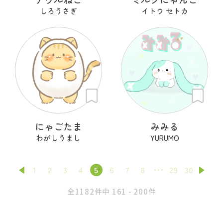
しろうさぎ
イトウ セトカ
にゃごたま
みみる
わがしうまし
YURUMO
1
2
3
4
5
6
7
8
29
30
全1182件中 161 - 200件