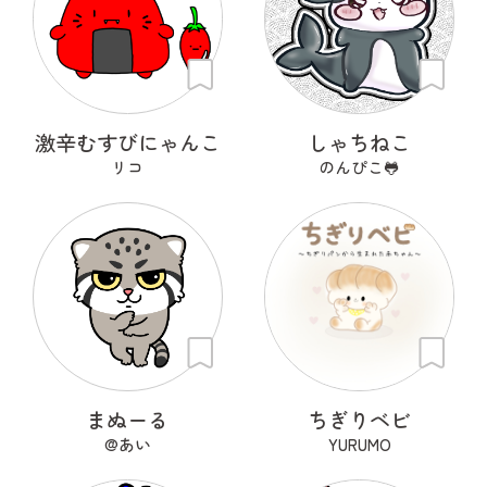
激辛むすびにゃんこ
しゃちねこ
リコ
のんぴこ🐸
まぬーる
ちぎりベビ
@あい
YURUMO