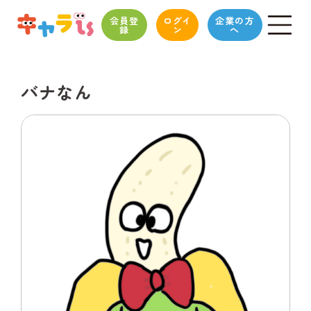
会員登
ログイ
企業の方
録
ン
へ
バナなん