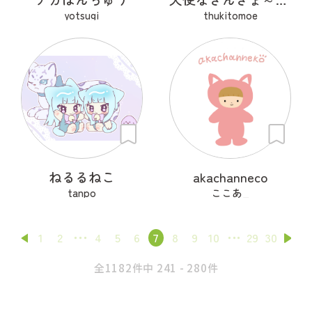
yotsugi
thukitomoe
ねるるねこ
akachanneco
tanpo
ここあ_
1
2
4
5
6
7
8
9
10
29
30
全1182件中 241 - 280件