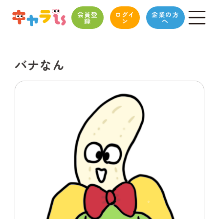
会員登
ログイ
企業の方
録
ン
へ
バナなん