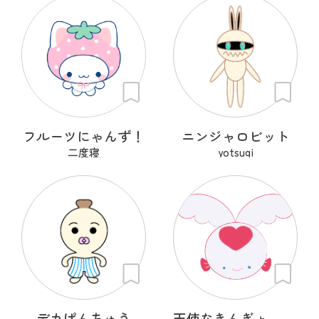
フルーツにゃんず！
ニンジャロビット
二度寝
yotsugi
デカぱんちゅう
天使なきんぎょ～ぷくぱたぷう