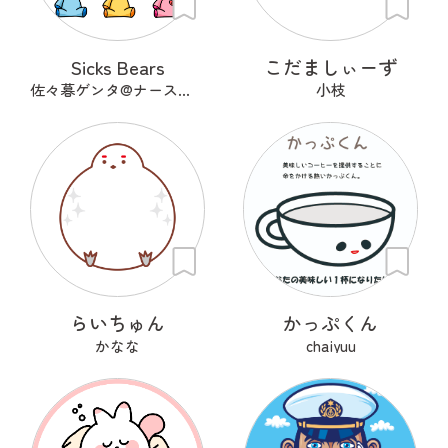
Sicks Bears
こだましぃーず
佐々暮ゲンタ@ナース兼描き
小枝
らいちゅん
かっぷくん
かなな
chaiyuu