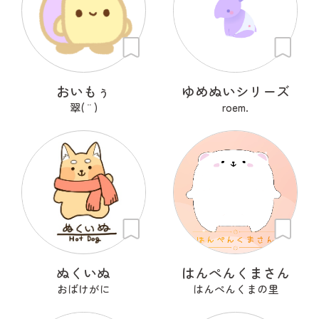
おいもぅ
ゆめぬいシリーズ
翠( ¨̮ )
roem.
ぬくいぬ
はんぺんくまさん
おばけがに
はんぺんくまの里