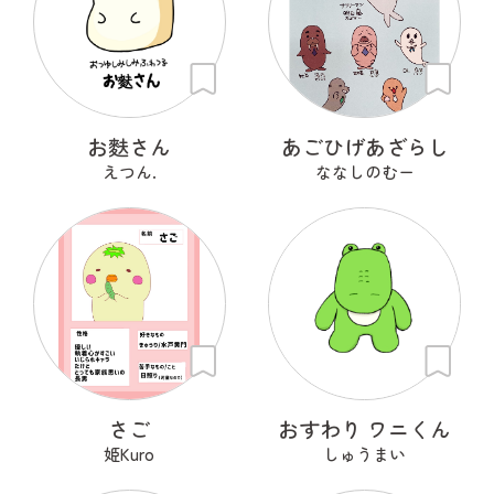
お麩さん
あごひげあざらし
えつん.
ななしのむー
さご
おすわり ワニくん
姫Kuro
しゅうまい