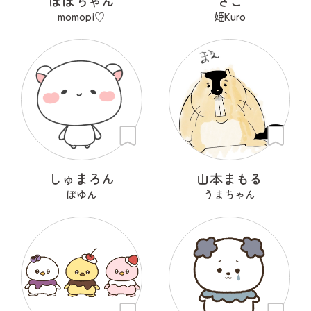
ぽぽちゃん
さご
momopi♡
姫Kuro
しゅまろん
山本まもる
ぽゆん
うまちゃん