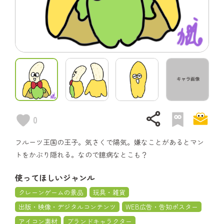
share
0
フルーツ王国の王子。気さくで陽気。嫌なことがあるとマン
トをかぶり隠れる。なので臆病なとこも？
使ってほしいジャンル
クレーンゲームの景品
玩具・雑貨
出版・映像・デジタルコンテンツ
WEB広告・告知ポスター
アイコン素材
ブランドキャラクター