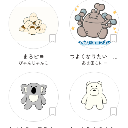
まろピヨ
つよくなりたい かぶとむし
びゃんじゃんこ
あま田こにー