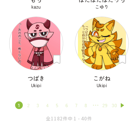
kazu
こゆり
つばき
こがね
Ukipi
Ukipi
1
2
3
4
5
6
7
8
29
30
全1182件中 1 - 40件