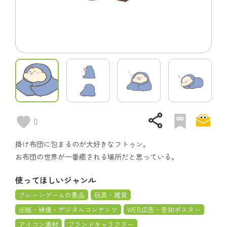
share
0
掛け布団に包まるのが大好きなフトゥン。
お布団の世界が一番癒される場所だと思っている。
使ってほしいジャンル
クレーンゲームの景品
玩具・雑貨
出版・映像・デジタルコンテンツ
WEB広告・告知ポスター
アイコン素材
ブランドキャラクター