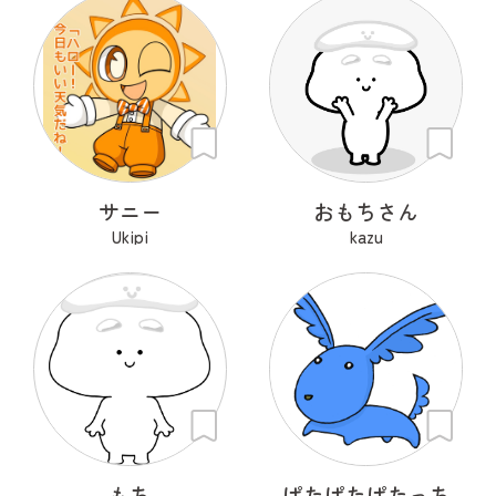
サニー
おもちさん
Ukipi
kazu
もち
ぱたぱたぱたっち