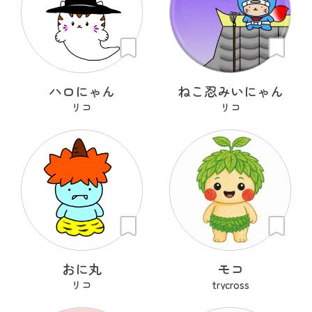
ハロにゃん
ねこ忍みいにゃん
リコ
リコ
おに丸
モコ
リコ
trycross