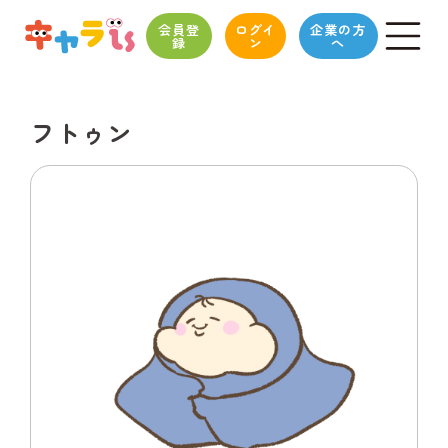
会員登
ログイ
企業の方
録
ン
へ
フトゥン