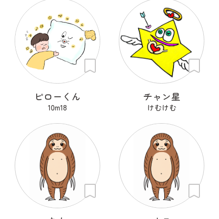
ピローくん
チャン星
10m18
けむけむ