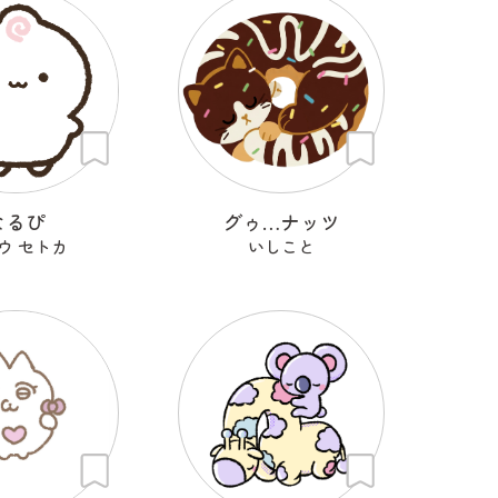
なるぴ
グゥ…ナッツ
ウ セトカ
いしこと