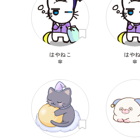
はやねこ
はや
傘
傘