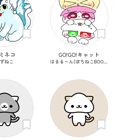
ミネコ
GO!GO!キャット
ずねこ
はるるーん(ぽちねこBOOKS)