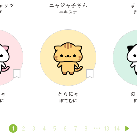
ャッツ
ニャジャ子さん
ま
ぴ
ユキスナ
ぽ
にゃ
とらにゃ
の
に
ぽてむに
ぽ
1
2
3
4
5
6
7
8
13
14