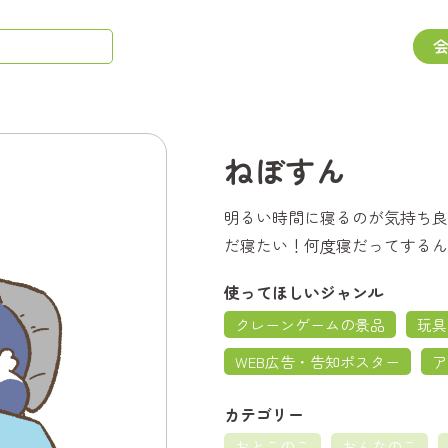
ねぼすん
明るい時間に寝るのが気持ち良
だ寝たい！何度寝だってするん
使ってほしいジャンル
クレーンゲームの景品
玩具
WEB広告・告知ポスター
ア
カテゴリー
おとこのこ
おんなのこ