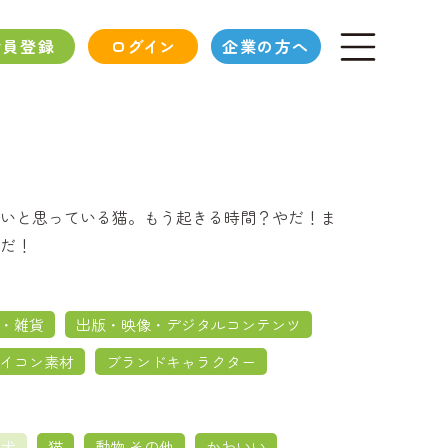
会員登録
ログイン
企業の方へ
いと思っている猫。もう起きる時間？やだ！ま
だ！
・雑貨
出版・映像・デジタルコンテンツ
イコン素材
ブランドキャラクター
犬
猫
動物 その他
かわいい