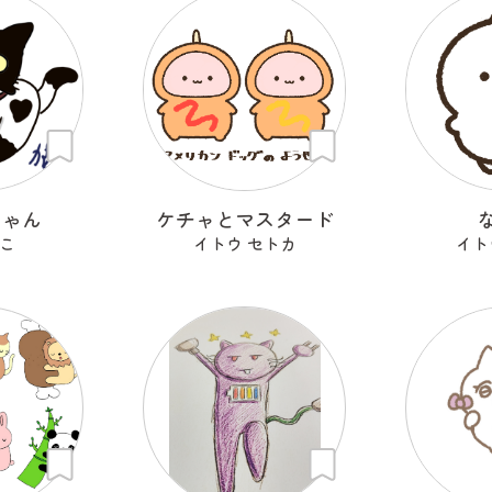
にゃん
ケチャとマスタード
こ
イトウ セトカ
イト