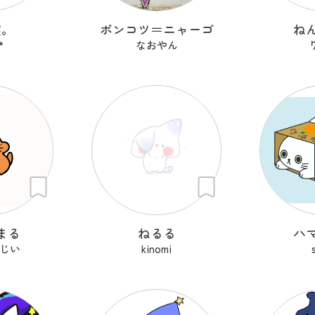
寝。
ポンコツ＝ニャーゴ
ね
*
なおやん
まる
ねるる
ハ
じい
kinomi