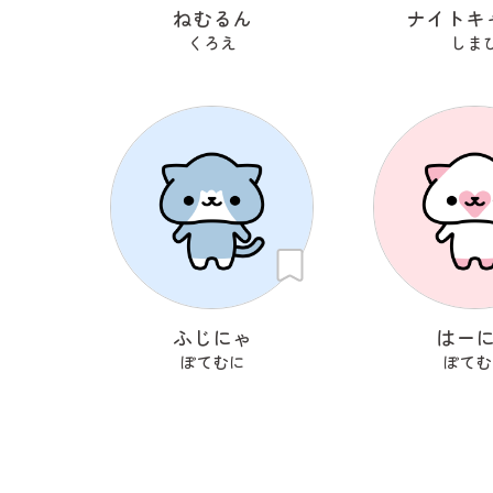
ねむるん
ナイトキ
くろえ
しま
ふじにゃ
はー
ぽてむに
ぽてむ