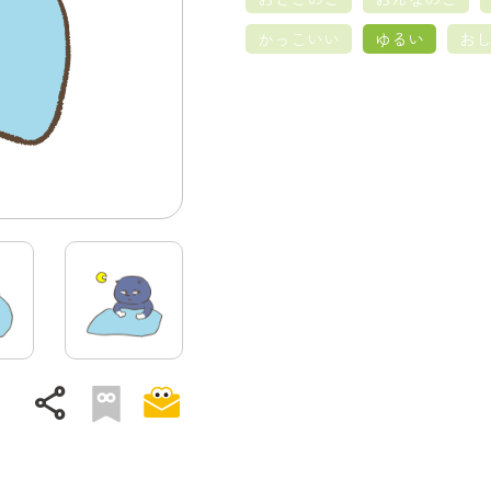
かっこいい
ゆるい
お
share