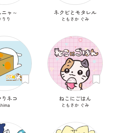
んニャ～
ネクビとモタレル
りりり
ともさか ぐみ
マりネコ
ねこにごはん
shima
ともさか ぐみ