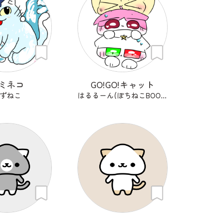
ミネコ
GO!GO!キャット
ずねこ
はるるーん(ぽちねこBOOKS)