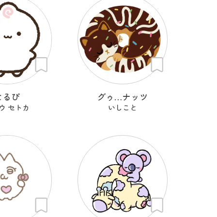
なるぴ
グゥ…ナッツ
ウ セトカ
いしこと