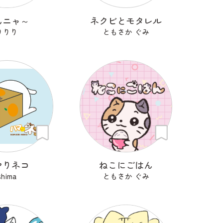
んニャ～
ネクビとモタレル
りりり
ともさか ぐみ
マりネコ
ねこにごはん
shima
ともさか ぐみ