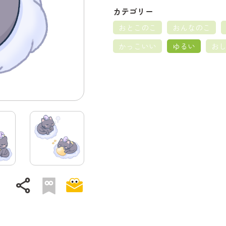
カテゴリー
おとこのこ
おんなのこ
かっこいい
ゆるい
お
share