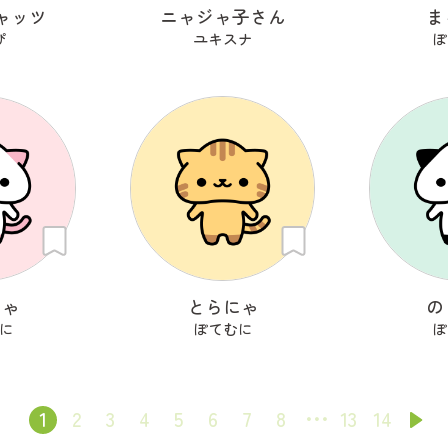
ャッツ
ニャジャ子さん
ま
ぴ
ユキスナ
ぽ
にゃ
とらにゃ
の
に
ぽてむに
ぽ
1
2
3
4
5
6
7
8
13
14