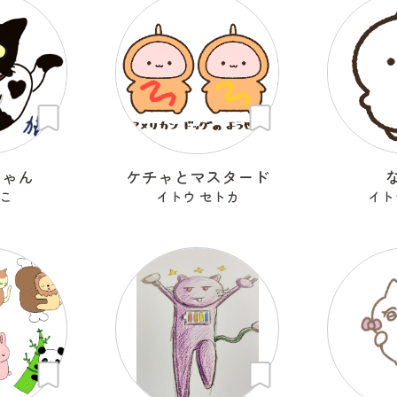
にゃん
ケチャとマスタード
こ
イトウ セトカ
イト