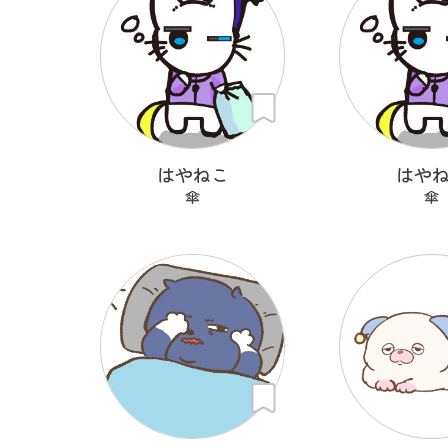
はやねこ
はや
傘
傘