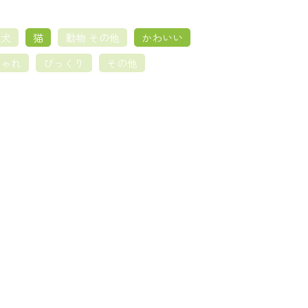
犬
猫
動物 その他
かわいい
しゃれ
びっくり
その他