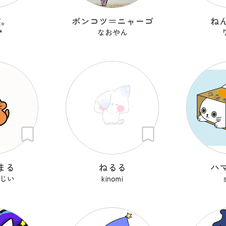
寝。
ポンコツ＝ニャーゴ
ね
*
なおやん
まる
ねるる
ハ
じい
kinomi