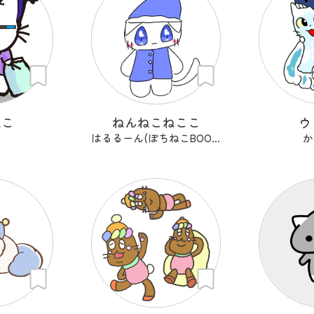
ねこ
ねんねこねここ
ウ
はるるーん(ぽちねこBOOKS)
か