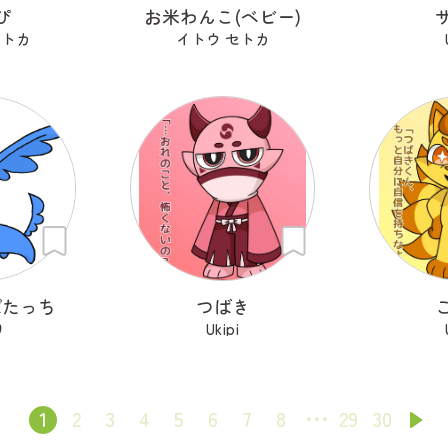
ぴ
お米わんこ(ベビー)
セトカ
イトウ セトカ
ぱたっち
つばき
り
Ukipi
1
2
3
4
5
6
7
8
29
30