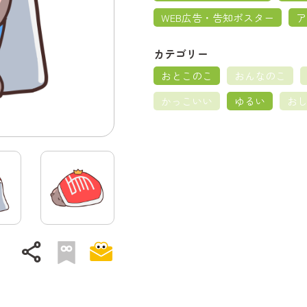
WEB広告・告知ポスター
ア
カテゴリー
おとこのこ
おんなのこ
かっこいい
ゆるい
お
share