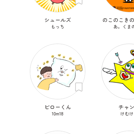
シュールズ
のこのこき
もっち
あ。くま
ピローくん
チャ
10m18
けむけ