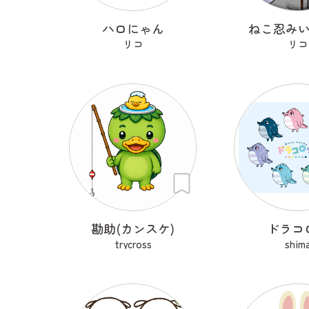
ハロにゃん
ねこ忍み
リコ
リコ
勘助(カンスケ)
ドラコ
trycross
shim