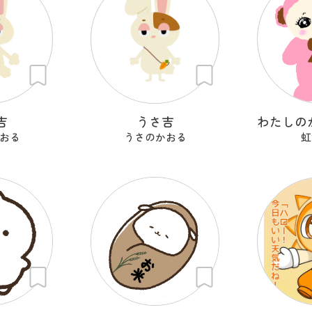
吉
うさ吉
おる
うさのかおる
虹