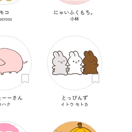
モコ
にゃいふくもち。
rycross
小林
たーーさん
とっぴんず
コハク
イトウ セトカ