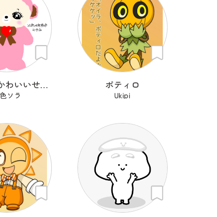
わたしのかわいいせかい
ポティロ
色ソラ
Ukipi