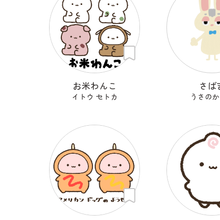
お米わんこ
さば
イトウ セトカ
うさのか