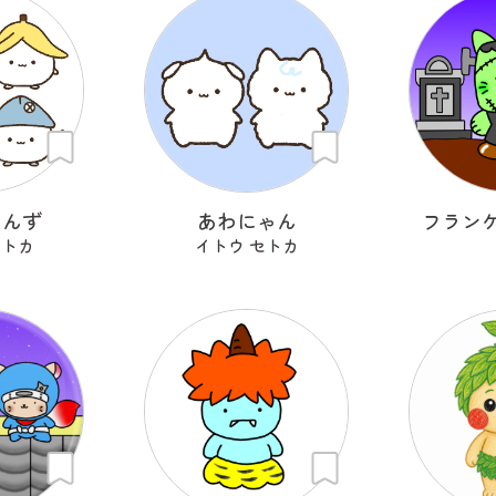
ゃんず
あわにゃん
フラン
セトカ
イトウ セトカ