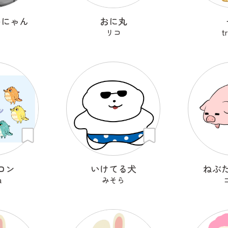
いにゃん
おに丸
リコ
t
ロン
いけてる犬
ねぶ
a
みそら