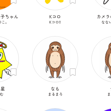
の子ちゃん
Kコロ
カメラ
のこ。
Kコロ‼︎
なな
ン星
なも
む
まるまろ
ま