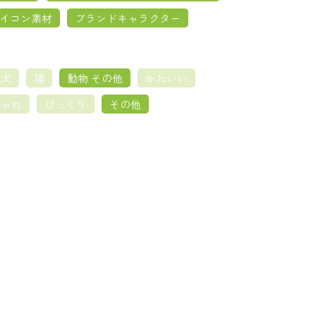
イコン素材
ブランドキャラクター
犬
猫
動物 その他
かわいい
しゃれ
びっくり
その他