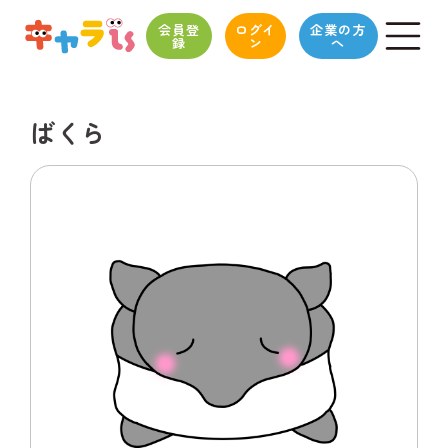
会員登
ログイ
企業の方
録
ン
へ
ばくら