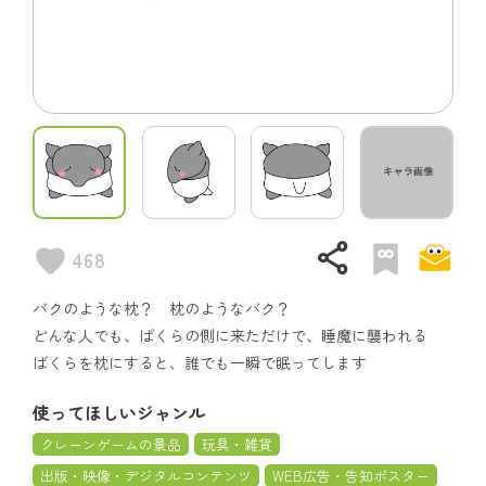
share
468
バクのような枕？ 枕のようなバク？
どんな人でも、ばくらの側に来ただけで、睡魔に襲われる
ばくらを枕にすると、誰でも一瞬で眠ってします
使ってほしいジャンル
クレーンゲームの景品
玩具・雑貨
出版・映像・デジタルコンテンツ
WEB広告・告知ポスター