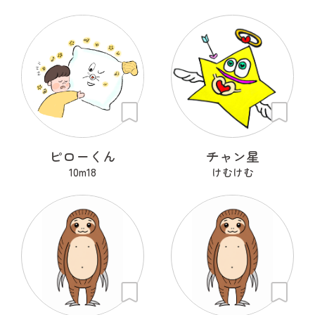
ピローくん
チャン星
10m18
けむけむ