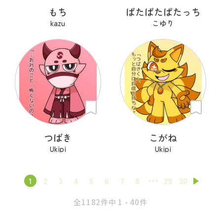
もち
ぱたぱたぱたっち
kazu
こゆり
つばき
こがね
Ukipi
Ukipi
1
2
3
4
5
6
7
8
29
30
全1182件中 1 - 40件