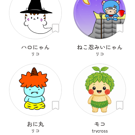
ハロにゃん
ねこ忍みいにゃん
リコ
リコ
おに丸
モコ
リコ
trycross